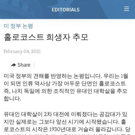
Accessibility
links
Skip
미 정부 논평
to
HOME
홀로코스트 희생자 추모
main
VIDEO
content
February 04, 2021
RADIO
Skip
to
REGIONS
Share
main
TOPICS
AFRICA
미국 정부의 견해를 반영하는 논평입니다. 우리는 1월
Navigation
이 되면 인류 역사상 가장 어두운 단면인 홀로코스트
Skip
ARCHIVE
AMERICAS
HUMAN RIGHTS
즉, 나치 독일에 의한 조직적인 유대인 대학살을 추모
to
ABOUT US
ASIA
SECURITY AND DEFENSE
합니다.
Search
EUROPE
AID AND DEVELOPMENT
FOLLOW US
유대인 대학살이 2차 대전에 이뤄졌다는 공감대가 있
MIDDLE EAST
DEMOCRACY AND GOVERNANCE
지만 실제로는 그보다 앞선 시기에 시작됐습니다. 홀
로코스트의 시작은 1930년대로 거슬러 올라갑니다. 당
ECONOMY AND TRADE