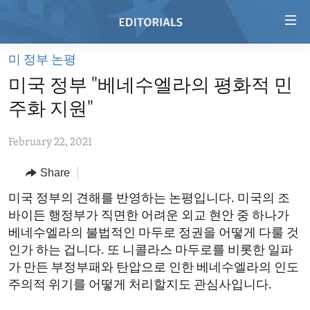
Accessibility
links
Skip
미 정부 논평
to
HOME
미국 정부 "베네수엘라의 평화적 민
main
VIDEO
content
주화 지원"
RADIO
Skip
to
February 22, 2021
REGIONS
main
Share
TOPICS
AFRICA
Navigation
Skip
ARCHIVE
미국 정부의 견해를 반영하는 논평입니다. 미국의 조
AMERICAS
HUMAN RIGHTS
to
바이든 행정부가 직면한 어려운 외교 현안 중 하나가
ABOUT US
ASIA
SECURITY AND DEFENSE
Search
베네수엘라의 불법적인 마두로 정권을 어떻게 다룰 것
EUROPE
AID AND DEVELOPMENT
인가 하는 겁니다. 또 니콜라스 마두로를 비롯한 일파
FOLLOW US
가 만든 부정부패와 탄압으로 인한 베네수엘라의 인도
MIDDLE EAST
DEMOCRACY AND GOVERNANCE
주의적 위기를 어떻게 처리할지도 관심사입니다.
ECONOMY AND TRADE