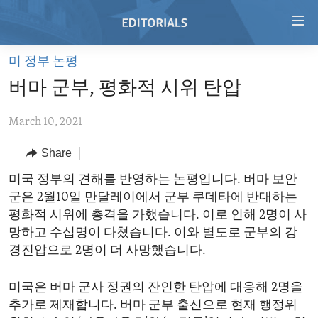
Accessibility
links
Skip
미 정부 논평
to
HOME
버마 군부, 평화적 시위 탄압
main
VIDEO
content
March 10, 2021
RADIO
Skip
to
REGIONS
Share
main
TOPICS
AFRICA
미국 정부의 견해를 반영하는 논평입니다. 버마 보안
Navigation
군은 2월10일 만달레이에서 군부 쿠데타에 반대하는
Skip
ARCHIVE
AMERICAS
HUMAN RIGHTS
평화적 시위에 총격을 가했습니다. 이로 인해 2명이 사
to
ABOUT US
ASIA
SECURITY AND DEFENSE
망하고 수십명이 다쳤습니다. 이와 별도로 군부의 강
Search
경진압으로 2명이 더 사망했습니다.
EUROPE
AID AND DEVELOPMENT
FOLLOW US
MIDDLE EAST
DEMOCRACY AND GOVERNANCE
미국은 버마 군사 정권의 잔인한 탄압에 대응해 2명을
추가로 제재합니다. 버마 군부 출신으로 현재 행정위
ECONOMY AND TRADE