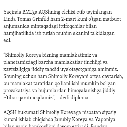
Yaqinda BMTga AQShning elchisi etib tayinlangan
Linda Tomas Grinfild ham 2-mart kuni o’tgan matbuot
anjumanida mintaqadagi ittifoqchilar bilan
hamjihatlikda ish tutish muhim ekanini ta’kidlagan
edi.
“Shimoliy Koreya bizning mamlakatimiz va
planetamizdagi barcha mamlakatlar tinchligi va
xavfsizligiga jiddiy tahdid uyg’otayotganiga aminmiz.
Shuning uchun ham Shimoliy Koreyani ortga qaytarish,
bu mamlakat tarafidan qo’llanilishi mumkin bo’lgan
provokatsiya va hujumlardan himoyalanishga jiddiy
e’tibor qaratmoqdamiz”, - dedi diplomat.
AQSH hukumati Shimoliy Koreyaga nisbatan siyosiy
kursni ishlab chiqishda Janubiy Koreya va Yaponiya
bilan yaqin hamkorlikni davom ettiradi. Bunday