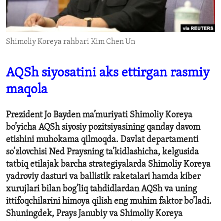
ENVIRONMENT AND HEALTH
IDEALS AND INSTITUTIONS
Shimoliy Koreya rahbari Kim Chen Un
AQSh siyosatini aks ettirgan rasmiy
maqola
Prezident Jo Bayden ma’muriyati Shimoliy Koreya
bo’yicha AQSh siyosiy pozitsiyasining qanday davom
etishini muhokama qilmoqda. Davlat departamenti
so’zlovchisi Ned Praysning ta’kidlashicha, kelgusida
tatbiq etilajak barcha strategiyalarda Shimoliy Koreya
yadroviy dasturi va ballistik raketalari hamda kiber
xurujlari bilan bog’liq tahdidlardan AQSh va uning
ittifoqchilarini himoya qilish eng muhim faktor bo’ladi.
Shuningdek, Prays Janubiy va Shimoliy Koreya