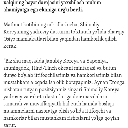
xalqining hayot darajasini yaxshilash muhim
ahamiyatga ega ekaniga urg’u berdi.
Matbuot kotibining ta’kidlashicha, Shimoliy
Koreyaning yadroviy dasturini to’xtatish yo’lida Sharqiy
Osiyo mamlakatlari bilan yaqindan hamkorlik qilish
kerak.
“Biz shu maqsadda Janubiy Koreya va Yaponiya,
shuningdek, Hind-Tinch okeani mintaqasi va butun
dunyo bo’ylab ittifoqchilarimiz va hamkorlarimiz bilan
mustahkam aloqada ish olib borayapmiz. Aynan Eronga
nisbatan tutgan pozitsiyamiz singari Shimoliy Koreya
yadroviy va raketa dasturlariga doir masalalarni
samarali va muvaffaqiyatli hal etish hamda boshqa
muammolarni nazoratga olish yo’lida ittifoqchi va
hamkorlar bilan mustahkam rishtalarni yo’lga qo’yish
zarur.