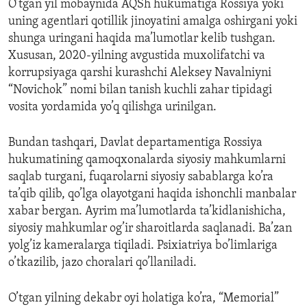
O’tgan yil mobaynida AQSh hukumatiga Rossiya yoki
uning agentlari qotillik jinoyatini amalga oshirgani yoki
shunga uringani haqida ma’lumotlar kelib tushgan.
Xususan, 2020-yilning avgustida muxolifatchi va
korrupsiyaga qarshi kurashchi Aleksey Navalniyni
“Novichok” nomi bilan tanish kuchli zahar tipidagi
vosita yordamida yo’q qilishga urinilgan.
Bundan tashqari, Davlat departamentiga Rossiya
hukumatining qamoqxonalarda siyosiy mahkumlarni
saqlab turgani, fuqarolarni siyosiy sabablarga ko’ra
ta’qib qilib, qo’lga olayotgani haqida ishonchli manbalar
xabar bergan. Ayrim ma’lumotlarda ta’kidlanishicha,
siyosiy mahkumlar og’ir sharoitlarda saqlanadi. Ba’zan
yolg’iz kameralarga tiqiladi. Psixiatriya bo’limlariga
o’tkazilib, jazo choralari qo’llaniladi.
O’tgan yilning dekabr oyi holatiga ko’ra, “Memorial”