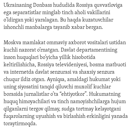
Ukrainaning Donbass hududida Rossiya quvvatloviga
ega separatistlar minglab tinch aholi vakillarini
o’ldirgan yoki yaralagan. Bu haqda kuzatuvchilar
ishonchli manbalarga tayanib xabar bergan.
Moskva mamlakat ommaviy axborot vositalari ustidan
kuchli nazorat o’rnatgan. Davlat departamentining
inson huquqlari bo’yicha yillik hisobotida
keltirilishicha, Rossiya televideniyesi, bosma matbuoti
va internetda davlat senzurasi va shaxsiy senzura
chuqur ildiz otgan. Ayniqsa, amaldagi hukumat yoki
uning siyosatini tanqid qiluvchi muxolif kuchlar
borasida jurnalistlar o’ta “ehtiyotkor”. Hukumatning
huquq himoyachilari va tinch namoyishchilarga hujum
qilganlarni tergov qilmay, sudga tortmay kelayotgani
fuqarolarning uyushish va birlashish erkinligini yanada
toraytirmoqda.