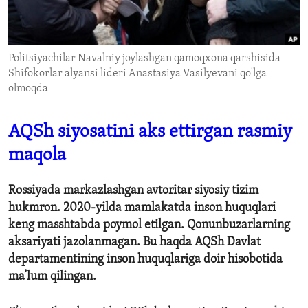
ENVIRONMENT AND HEALTH
IDEALS AND INSTITUTIONS
Politsiyachilar Navalniy joylashgan qamoqxona qarshisida
Shifokorlar alyansi lideri Anastasiya Vasilyevani qo'lga
olmoqda
AQSh siyosatini aks ettirgan rasmiy
maqola
Rossiyada markazlashgan avtoritar siyosiy tizim
hukmron. 2020-yilda mamlakatda inson huquqlari
keng masshtabda poymol etilgan. Qonunbuzarlarning
aksariyati jazolanmagan. Bu haqda AQSh Davlat
departamentining inson huquqlariga doir hisobotida
ma’lum qilingan.