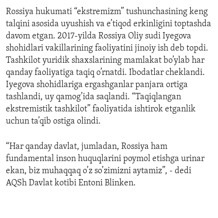
Rossiya hukumati “ekstremizm” tushunchasining keng
talqini asosida uyushish va e’tiqod erkinligini toptashda
davom etgan. 2017-yilda Rossiya Oliy sudi Iyegova
shohidlari vakillarining faoliyatini jinoiy ish deb topdi.
Tashkilot yuridik shaxslarining mamlakat bo’ylab har
qanday faoliyatiga taqiq o’rnatdi. Ibodatlar cheklandi.
Iyegova shohidlariga ergashganlar panjara ortiga
tashlandi, uy qamog’ida saqlandi. “Taqiqlangan
ekstremistik tashkilot” faoliyatida ishtirok etganlik
uchun ta’qib ostiga olindi.
“Har qanday davlat, jumladan, Rossiya ham
fundamental inson huquqlarini poymol etishga urinar
ekan, biz muhaqqaq o’z so’zimizni aytamiz”, - dedi
AQSh Davlat kotibi Entoni Blinken.