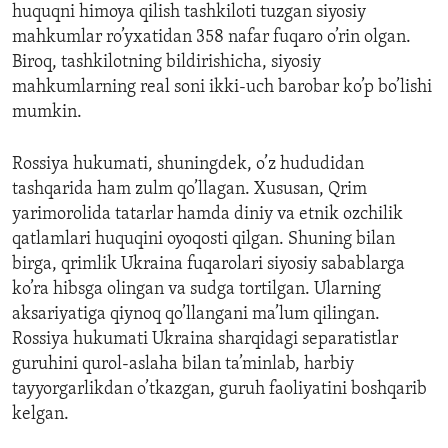
huquqni himoya qilish tashkiloti tuzgan siyosiy
mahkumlar ro’yxatidan 358 nafar fuqaro o’rin olgan.
Biroq, tashkilotning bildirishicha, siyosiy
mahkumlarning real soni ikki-uch barobar ko’p bo’lishi
mumkin.
Rossiya hukumati, shuningdek, o’z hududidan
tashqarida ham zulm qo’llagan. Xususan, Qrim
yarimorolida tatarlar hamda diniy va etnik ozchilik
qatlamlari huquqini oyoqosti qilgan. Shuning bilan
birga, qrimlik Ukraina fuqarolari siyosiy sabablarga
ko’ra hibsga olingan va sudga tortilgan. Ularning
aksariyatiga qiynoq qo’llangani ma’lum qilingan.
Rossiya hukumati Ukraina sharqidagi separatistlar
guruhini qurol-aslaha bilan ta’minlab, harbiy
tayyorgarlikdan o’tkazgan, guruh faoliyatini boshqarib
kelgan.