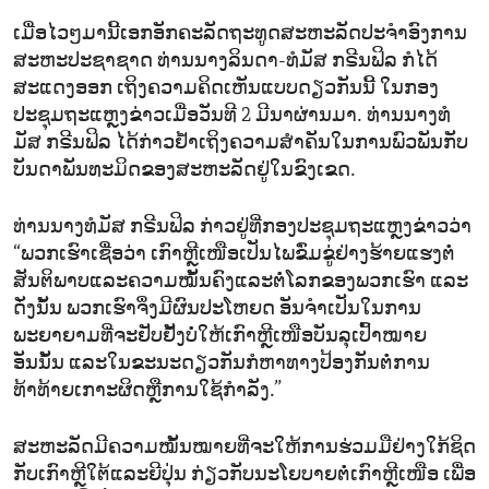
ເມື່ອໄວໆມານີ້ເອກອັກຄະລັດຖະທູດສະຫະລັດປະຈຳອົງການ
ສະຫະປະຊາຊາດ ທ່ານນາງລິນດາ-ທໍມັສ ກຣີນຟິລ ກໍໄດ້
ສະແດງອອກ ເຖິງຄວາມຄິດເຫັນແບບດຽວກັນນີ້ ໃນກອງ
ປະຊຸມຖະແຫຼງຂ່າວເມື່ອວັນທີ 2 ມີນາຜ່ານມາ. ທ່ານນາງທໍ
ມັສ ກຣີນຟິລ ໄດ້ກ່າວຢ້ຳເຖິງຄວາມສຳຄັນໃນການພົວພັນກັບ
ບັນດາພັນທະມິດຂອງສະຫະລັດຢູ່ໃນຂົງເຂດ.
ທ່ານນາງທໍມັສ ກຣີນຟິລ ກ່າວຢູ່ທີ່ກອງປະຊຸມຖະແຫຼງຂ່າວວ່າ
“ພວກເຮົາເຊື່ອວ່າ ເກົາຫຼີເໜືອເປັນໄພຂົ່ມຂູ່ຢ່າງຮ້າຍແຮງຕໍ່
ສັນຕິພາບແລະຄວາມໝັ້ນຄົງແລະຕໍ່ໂລກຂອງພວກເຮົາ ແລະ
ດັ່ງນັ້ນ ພວກເຮົາຈຶ່ງມີຜົນປະໂຫຍດ ອັນຈຳເປັນໃນການ
ພະຍາຍາມທີ່ຈະຢັບຢັ້ງບໍ່ໃຫ້ເກົາຫຼີເໜືອບັນລຸເປົ້າໝາຍ
ອັນນັ້ນ ແລະໃນຂະນະດຽວກັນກໍຫາທາງປ້ອງກັນຕໍ່ການ
ທ້າທ້າຍເກາະຜິດຫຼືການໃຊ້ກຳລັງ.”
ສະຫະລັດມີຄວາມໝັ້ນໝາຍທີ່ຈະໃຫ້ການຮ່ວມມືຢ່າງໃກ້ຊິດ
ກັບເກົາຫຼີໃຕ້ແລະຍີປຸ່ນ ກ່ຽວກັບນະໂຍບາຍຕໍ່ເກົາຫຼີເໜືອ ເພື່ອ