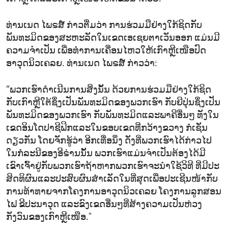
ທ່ານເນດ ໄພຣສ໌ ກ່າວຕື່ມວ່າ ການຮ່ວມມືຢ່າງໃກ້ຊິດກັບ
ພັນທະມິດຂອງສະຫະລັດໃນເຂດເອເຊຍຕາເວັນອອກ ແມ່ນມີ
ຄວາມຈຳເປັນ ເພື່ອທຳການເຄື່ອນໄຫວໃຫ້ເກົາຫຼີເໜືອປົດ
ອາວຸດນິວເຄລຍ. ທ່ານເນດ ໄພຣສ໌ ກ່າວວ່າ:
“ພວກເຮົາດຳເນີນການສິ່ງນັ້ນ ດ້ວຍການຮ່ວມມືຢ່າງໃກ້ຊິດ
ກັບເກົາຫຼີໃຕ້ຊຶ່ງເປັນພັນທະມິດຂອງພວກເຮົາ ກັບຍີປຸ່ນຊຶ່ງເປັນ
ພັນທະມິດຂອງພວກເຮົາ ກັບພັນທະມິດແລະພາຄີອື່ນໆ ທັງໃນ
ເຂດອິນໂດປາຊີຟິກແລະໃນຂອບເຂດທີ່ກວ້າງຂວາງ ກໍເຊັ່ນ
ດຽວກັນ ໂດຍຈັກຮູ້ວ່າ ອີກເທື່ອນຶ່ງ ດັ່ງທີ່ພວກເຮົາໄດ້ກ່າວໄປ
ໃນກໍລະນີຂອງອີຣ່ານນັ້ນ ພວກເຮົາແມ່ນຈຳເປັນຕ້ອງໄດ້ມີ
ເຂົາເຈົ້າຢູ່ກັບພວກເຮົາຖ້າຫາກພວກເຮົາຈະນຳໃຊ້ວິທີ ທີ່ມີປະ
ສິດທິຜົນແລະປະສົບຜົນສຳເລັດໃນທີ່ສຸດເພື່ອປະເຊີນໜ້າກັບ
ການທ້າທາຍຈາກໂຄງການອາວຸດນິວເຄລຍ ໂຄງການລູກສອນ
ໄຟ ຂີປະນາວຸດ ແລະຂົງເຂດອື່ນໆທີ່ສ້າງຄວາມເປັນຫ່ວງ
ກັງວົນຂອງເກົາຫຼີເໜືອ."