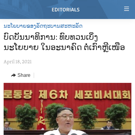
Accessibility
links
Skip
ນະໂຍບາຍຂອງລັດຖະບານສະຫະລັດ
to
HOME
ບົດບັນນາທິການ: ທົບທວນເບິ່ງ
main
VIDEO
content
ນະໂຍບາຍ ໃນອະນາຄົດ ຕໍ່ເກົາຫຼີເໜືອ
RADIO
Skip
to
April 18, 2021
REGIONS
main
Share
TOPICS
AFRICA
Navigation
Skip
ARCHIVE
AMERICAS
HUMAN RIGHTS
to
ABOUT US
ASIA
SECURITY AND DEFENSE
Search
EUROPE
AID AND DEVELOPMENT
FOLLOW US
MIDDLE EAST
DEMOCRACY AND GOVERNANCE
ECONOMY AND TRADE