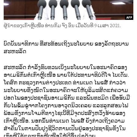
ENVIRONMENT AND HEALTH
IDEALS AND INSTITUTIONS
ຜູ້ນຳຂອງເກົາຫຼີເໜືອ ທ່ານກິມ ຈົງ ອຶນ ເມື່ອວັນທີ 9 ເມສາ 2021.
ບົດບັນນາທິການ ທີ່ສະທ້ອນເຖິງນະໂຍບາຍ ຂອງລັດຖະບານ
ສະຫະລັດ
ສະຫະລັດ ກຳລັງທົບທວນເບິ່ງນະໂຍບາຍໃນອະນາຄົດຂອງ
ອາເມຣິກັນຕໍ່ເກົາຫຼີເໜືອ ພາຍໃຕ້ປະທານາທິບໍດີໂຈ ໄບເດັນ.
ໂຄສົກ ກະຊວງການຕ່າງປະເທດ ທ່ານເນດ ໄພຣສ໌ ກ່າວວ່າ
ນະໂຍບາຍທັງໝົດໃນອະນາຄົດຈະໃຫ້ບູລິມະສິດແກ່ຄວາມ
ປອດໄພຂອງປະຊາຊົນອາເມຣິກັນ ແລະພັນທະມິດ ເພື່ອຮັບມື
ກັບໄພຂົ່ມຂູ່ຈາກໂຄງການອາວຸດນິວເຄລຍ ແລະລູກສອນໄຟ
ພ້ອມທັງການໂຈມຕີທາງໄຊເບີ້ທີ່ມີຈຸດປະສົງຫວັງຮ້າຍຂອງ
ເກົາຫຼີເໜືອ. ນອກນັ້ນທ່ານເນດ ໄພຣສ໌ ຍັງກ່າວເຖິງຄວາມ
ສຳຄັນໃນການປັບປຸງຊີວິດການເປັນຢູ່ຂອງປະຊາຊົນທັງໃນ
ເກົາຫຼີໃຕ້ແລະເກົາຫຼີເໜືອໃຫ້ດີຂຶ້ນນຳດ້ວຍ.