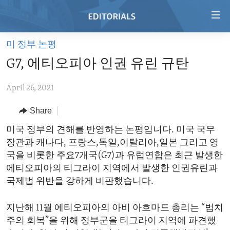
Accessibility
links
Skip
미 정부 논평
to
HOME
G7, 에티오피아 인권 유린 규탄
main
VIDEO
content
April 26, 2021
RADIO
Skip
to
REGIONS
Share
main
TOPICS
AFRICA
미국 정부의 견해를 반영하는 논평입니다. 미국 국무
Navigation
장관과 캐나다, 프랑스,독일,이탈리아,일본 그리고 영
Skip
ARCHIVE
AMERICAS
HUMAN RIGHTS
국을 비롯한 주요7개국(G7)과 유럽연합은 최근 발생한
to
ABOUT US
ASIA
SECURITY AND DEFENSE
에티오피아의 티그라이 지역에서 발생한 인권유린과
Search
국제법 위반을 강하게 비판했습니다.
EUROPE
AID AND DEVELOPMENT
FOLLOW US
MIDDLE EAST
DEMOCRACY AND GOVERNANCE
지난해 11월 에티오피아의 아비 아흐마드 총리는 “법치
주의 회복”을 위해 정부군을 티그라이 지역에 파견했
ECONOMY AND TRADE