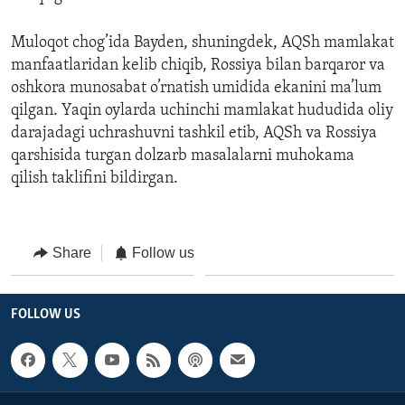
Muloqot chog’ida Bayden, shuningdek, AQSh mamlakat
manfaatlaridan kelib chiqib, Rossiya bilan barqaror va
oshkora munosabat o’rnatish umidida ekanini ma’lum
qilgan. Yaqin oylarda uchinchi mamlakat hududida oliy
darajadagi uchrashuvni tashkil etib, AQSh va Rossiya
qarshisida turgan dolzarb masalalarni muhokama
qilish taklifini bildirgan.
Share
Follow us
FOLLOW US