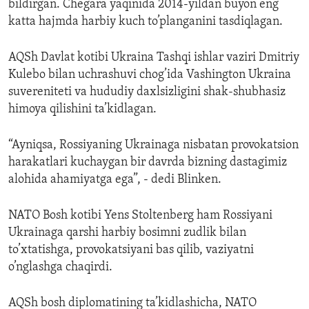
bildirgan. Chegara yaqinida 2014-yildan buyon eng
katta hajmda harbiy kuch to’planganini tasdiqlagan.
AQSh Davlat kotibi Ukraina Tashqi ishlar vaziri Dmitriy
Kulebo bilan uchrashuvi chog’ida Vashington Ukraina
suvereniteti va hududiy daxlsizligini shak-shubhasiz
himoya qilishini ta’kidlagan.
“Ayniqsa, Rossiyaning Ukrainaga nisbatan provokatsion
harakatlari kuchaygan bir davrda bizning dastagimiz
alohida ahamiyatga ega”, - dedi Blinken.
NATO Bosh kotibi Yens Stoltenberg ham Rossiyani
Ukrainaga qarshi harbiy bosimni zudlik bilan
to’xtatishga, provokatsiyani bas qilib, vaziyatni
o’nglashga chaqirdi.
AQSh bosh diplomatining ta’kidlashicha, NATO