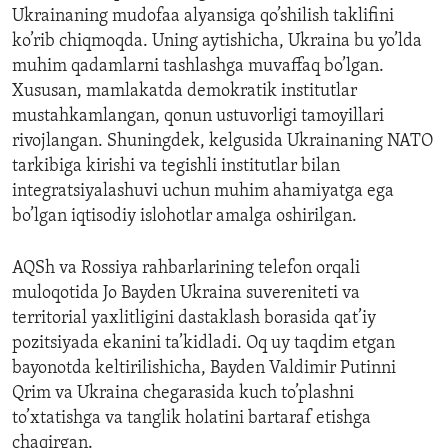
Ukrainaning mudofaa alyansiga qo’shilish taklifini
ko’rib chiqmoqda. Uning aytishicha, Ukraina bu yo’lda
muhim qadamlarni tashlashga muvaffaq bo’lgan.
Xususan, mamlakatda demokratik institutlar
mustahkamlangan, qonun ustuvorligi tamoyillari
rivojlangan. Shuningdek, kelgusida Ukrainaning NATO
tarkibiga kirishi va tegishli institutlar bilan
integratsiyalashuvi uchun muhim ahamiyatga ega
bo’lgan iqtisodiy islohotlar amalga oshirilgan.
AQSh va Rossiya rahbarlarining telefon orqali
muloqotida Jo Bayden Ukraina suvereniteti va
territorial yaxlitligini dastaklash borasida qat’iy
pozitsiyada ekanini ta’kidladi. Oq uy taqdim etgan
bayonotda keltirilishicha, Bayden Valdimir Putinni
Qrim va Ukraina chegarasida kuch to’plashni
to’xtatishga va tanglik holatini bartaraf etishga
chaqirgan.