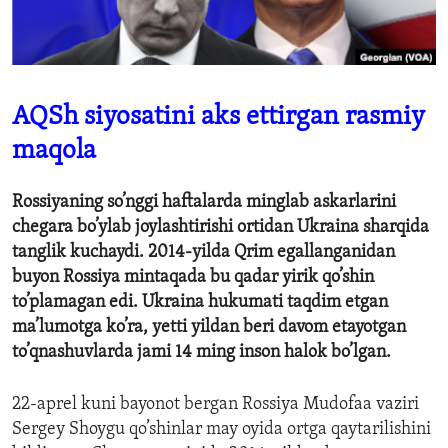
ENVIRONMENT AND HEALTH
IDEALS AND INSTITUTIONS
AQSh siyosatini aks ettirgan rasmiy
maqola
Rossiyaning so’nggi haftalarda minglab askarlarini
chegara bo’ylab joylashtirishi ortidan Ukraina sharqida
tanglik kuchaydi. 2014-yilda Qrim egallanganidan
buyon Rossiya mintaqada bu qadar yirik qo’shin
to’plamagan edi. Ukraina hukumati taqdim etgan
ma’lumotga ko’ra, yetti yildan beri davom etayotgan
to’qnashuvlarda jami 14 ming inson halok bo’lgan.
22-aprel kuni bayonot bergan Rossiya Mudofaa vaziri
Sergey Shoygu qo’shinlar may oyida ortga qaytarilishini