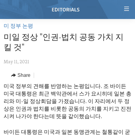
Accessibility
links
Skip
미 정부 논평
to
HOME
미일 정상 "인권·법치 공동 가치 지
main
VIDEO
content
킬 것"
RADIO
Skip
to
May 11, 2021
REGIONS
main
Share
TOPICS
AFRICA
Navigation
Skip
ARCHIVE
미국 정부의 견해를 반영하는 논평입니다. 조 바이든
AMERICAS
HUMAN RIGHTS
to
미국 대통령은 최근 백악관에서 스가 요시히데 일본 총
ABOUT US
ASIA
SECURITY AND DEFENSE
Search
리와 미-일 정상회담을 가졌습니다. 이 자리에서 두 정
EUROPE
AID AND DEVELOPMENT
상은 인권과 법치를 비롯한 공동의 가치를 지키고 진전
FOLLOW US
시켜 나가야 한다는데 뜻을 같이했습니다.
MIDDLE EAST
DEMOCRACY AND GOVERNANCE
ECONOMY AND TRADE
바이든 대통령은 미국과 일본 동맹관계는 철통같이 굳