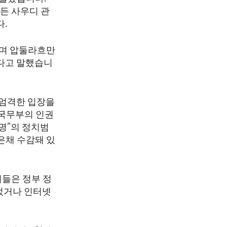
든 사우디 관
.
하며 압둘라흐만
었다고 말했습니
 엄격한 입장을
국무부의 인권
명”의 정치범
은채 수감돼 있
이들은 정부 정
었거나 인터넷