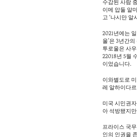
수감된 사람 중
이메 압둘 알마
고 ‘나시만 알
2021년에는 
울’은 3년간의
투로울은 사우
22018년 5
이었습니다.
이와별도로 미
레 알하이다르
미국 시민권자
아 석방됐지만
프라이스 국무
인의 인권을 