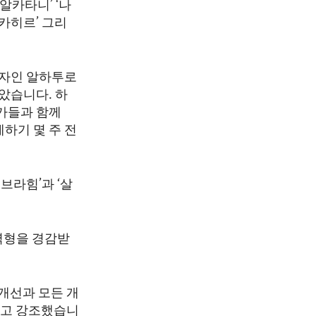
알카타니’ ‘나
 카히르’ 그리
로자인 알하투로
았습니다. 하
가들과 함께
제하기 몇 주 전
브라힘’과 ‘살
역형을 경감받
개선과 모든 개
라고 강조했습니