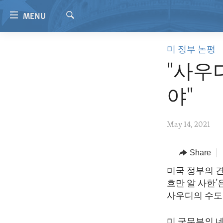
Accessibility
MENU
links
Search
Skip
HOME
미 정부 논평
to
VIDEO
main
"사우
content
RADIO
Skip
야"
REGIONS
to
main
TOPICS
AFRICA
May 14, 2021
Navigation
ARCHIVE
AMERICAS
HUMAN RIGHTS
Skip
to
ABOUT US
Share
ASIA
SECURITY AND DEFENSE
Search
EUROPE
AID AND DEVELOPMENT
미국 정부의 
흐만 알 사한’
MIDDLE EAST
DEMOCRACY AND GOVERNANCE
사우디의 수도 
ECONOMY AND TRADE
미 국무부의 