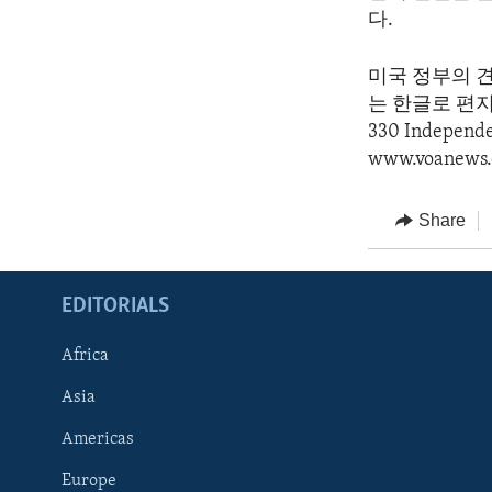
다.
미국 정부의 
는 한글로 편지를 
330 Indepen
www.voanews.
Share
EDITORIALS
Africa
Asia
Americas
Europe