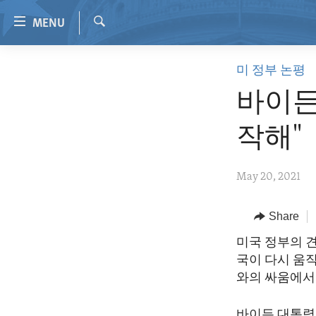
Accessibility
MENU
links
Search
Skip
HOME
미 정부 논평
to
VIDEO
main
바이든
content
RADIO
Skip
작해"
REGIONS
to
main
TOPICS
AFRICA
May 20, 2021
Navigation
ARCHIVE
AMERICAS
HUMAN RIGHTS
Skip
to
ABOUT US
Share
ASIA
SECURITY AND DEFENSE
Search
EUROPE
AID AND DEVELOPMENT
미국 정부의 견
국이 다시 움
MIDDLE EAST
DEMOCRACY AND GOVERNANCE
와의 싸움에서
ECONOMY AND TRADE
바이든 대통령