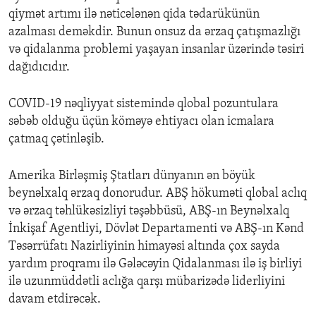
qiymət artımı ilə nəticələnən qida tədarükünün
azalması deməkdir. Bunun onsuz da ərzaq çatışmazlığı
və qidalanma problemi yaşayan insanlar üzərində təsiri
dağıdıcıdır.
COVID-19 nəqliyyat sistemində qlobal pozuntulara
səbəb olduğu üçün köməyə ehtiyacı olan icmalara
çatmaq çətinləşib.
Amerika Birləşmiş Ştatları dünyanın ən böyük
beynəlxalq ərzaq donorudur. ABŞ hökuməti qlobal aclıq
və ərzaq təhlükəsizliyi təşəbbüsü, ABŞ-ın Beynəlxalq
İnkişaf Agentliyi, Dövlət Departamenti və ABŞ-ın Kənd
Təsərrüfatı Nazirliyinin himayəsi altında çox sayda
yardım proqramı ilə Gələcəyin Qidalanması ilə iş birliyi
ilə uzunmüddətli aclığa qarşı mübarizədə liderliyini
davam etdirəcək.