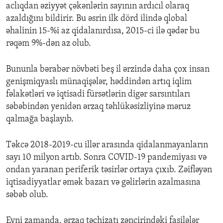
aclıqdan əziyyət çəkənlərin sayının ardıcıl olaraq
azaldığını bildirir. Bu əsrin ilk dörd ilində qlobal
əhalinin 15-%i az qidalanırdısa, 2015-ci ilə qədər bu
rəqəm 9%-dən az olub.
Bununla bərabər növbəti beş il ərzində daha çox insan
genişmiqyaslı münaqişələr, həddindən artıq iqlim
fəlakətləri və iqtisadi fürsətlərin digər sarsıntıları
səbəbindən yenidən ərzaq təhlükəsizliyinə məruz
qalmağa başlayıb.
Təkcə 2018-2019-cu illər arasında qidalanmayanların
sayı 10 milyon artıb. Sonra COVID-19 pandemiyası və
ondan yaranan periferik təsirlər ortaya çıxıb. Zəifləyən
iqtisadiyyatlar əmək bazarı və gəlirlərin azalmasına
səbəb olub.
Eyni zamanda, ərzaq təchizatı zəncirindəki fasilələr