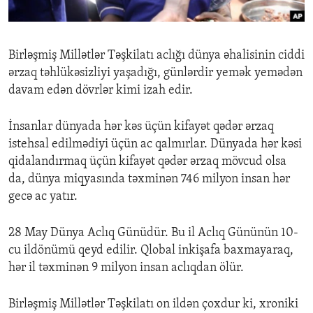
ENVIRONMENT AND HEALTH
IDEALS AND INSTITUTIONS
Birləşmiş Millətlər Təşkilatı aclığı dünya əhalisinin ciddi
ərzaq təhlükəsizliyi yaşadığı, günlərdir yemək yemədən
davam edən dövrlər kimi izah edir.
İnsanlar dünyada hər kəs üçün kifayət qədər ərzaq
istehsal edilmədiyi üçün ac qalmırlar. Dünyada hər kəsi
qidalandırmaq üçün kifayət qədər ərzaq mövcud olsa
da, dünya miqyasında təxminən 746 milyon insan hər
gecə ac yatır.
28 May Dünya Aclıq Günüdür. Bu il Aclıq Gününün 10-
cu ildönümü qeyd edilir. Qlobal inkişafa baxmayaraq,
hər il təxminən 9 milyon insan aclıqdan ölür.
Birləşmiş Millətlər Təşkilatı on ildən çoxdur ki, xroniki