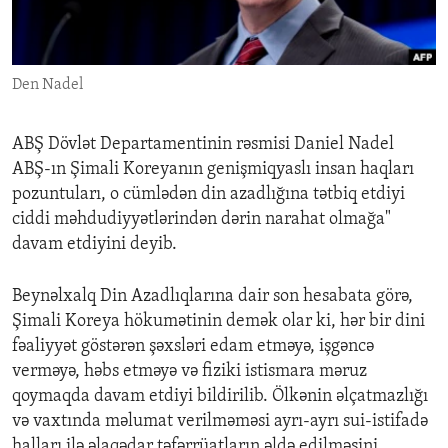
ENVIRONMENT AND HEALTH
IDEALS AND INSTITUTIONS
Den Nadel
ABŞ Dövlət Departamentinin rəsmisi Daniel Nadel
ABŞ-ın Şimali Koreyanın genişmiqyaslı insan haqları
pozuntuları, o cümlədən din azadlığına tətbiq etdiyi
ciddi məhdudiyyətlərindən dərin narahat olmağa"
davam etdiyini deyib.
Beynəlxalq Din Azadlıqlarına dair son hesabata görə,
Şimali Koreya hökumətinin demək olar ki, hər bir dini
fəaliyyət göstərən şəxsləri edam etməyə, işgəncə
verməyə, həbs etməyə və fiziki istismara məruz
qoymaqda davam etdiyi bildirilib. Ölkənin əlçatmazlığı
və vaxtında məlumat verilməməsi ayrı-ayrı sui-istifadə
halları ilə əlaqədar təfərrüatların əldə edilməsini