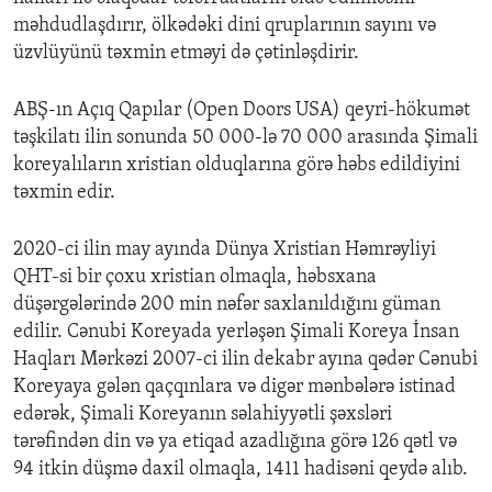
məhdudlaşdırır, ölkədəki dini qruplarının sayını və
üzvlüyünü təxmin etməyi də çətinləşdirir.
ABŞ-ın Açıq Qapılar (Open Doors USA) qeyri-hökumət
təşkilatı ilin sonunda 50 000-lə 70 000 arasında Şimali
koreyalıların xristian olduqlarına görə həbs edildiyini
təxmin edir.
2020-ci ilin may ayında Dünya Xristian Həmrəyliyi
QHT-si bir çoxu xristian olmaqla, həbsxana
düşərgələrində 200 min nəfər saxlanıldığını güman
edilir. Cənubi Koreyada yerləşən Şimali Koreya İnsan
Haqları Mərkəzi 2007-ci ilin dekabr ayına qədər Cənubi
Koreyaya gələn qaçqınlara və digər mənbələrə istinad
edərək, Şimali Koreyanın səlahiyyətli şəxsləri
tərəfindən din və ya etiqad azadlığına görə 126 qətl və
94 itkin düşmə daxil olmaqla, 1411 hadisəni qeydə alıb.