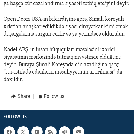
ya başqa cür cəzalandırma siyasəti tətbiq etdiyini deyir.
Open Doors USA-in bildirdiyinə görə, Şimali koreyalı
xristianlar aşkar edildikdə siyasi cinayətkar kimi əmək
düşərgələrinə sürgün edilir və ya yerindəcə öldürülür.
Nadel ABŞ-ın insan hüququları məsələsini ixarici
siyasətinin mərkəzində tutmaq niyyətində olduğunu
deyib. Buraya Şimali Koreyada din azadlığına qarşı
“sui-istifadə edənlərin məsuliyyətinin artırılması” da
daxildir.
Share
Follow us
FOLLOW US