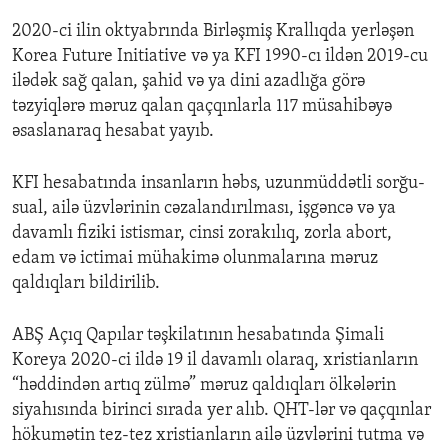
2020-ci ilin oktyabrında Birləşmiş Krallıqda yerləşən
Korea Future Initiative və ya KFI 1990-cı ildən 2019-cu
ilədək sağ qalan, şahid və ya dini azadlığa görə
təzyiqlərə məruz qalan qaçqınlarla 117 müsahibəyə
əsaslanaraq hesabat yayıb.
KFI hesabatında insanların həbs, uzunmüddətli sorğu-
sual, ailə üzvlərinin cəzalandırılması, işgəncə və ya
davamlı fiziki istismar, cinsi zorakılıq, zorla abort,
edam və ictimai mühakimə olunmalarına məruz
qaldıqları bildirilib.
ABŞ Açıq Qapılar təşkilatının hesabatında Şimali
Koreya 2020-ci ildə 19 il davamlı olaraq, xristianların
“həddindən artıq zülmə” məruz qaldıqları ölkələrin
siyahısında birinci sırada yer alıb. QHT-lər və qaçqınlar
hökumətin tez-tez xristianların ailə üzvlərini tutma və