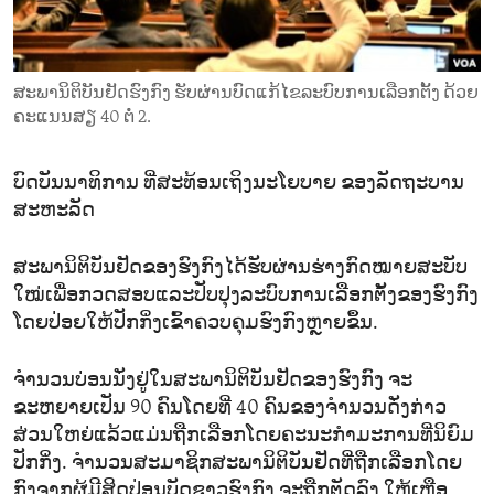
ENVIRONMENT AND HEALTH
IDEALS AND INSTITUTIONS
ສະພານິຕິບັນຢັດຮົງກົງ ຮັບຜ່ານບົດແກ້ໄຂລະບົບການເລືອກຕັ້ງ ດ້ວຍ
ຄະແນນສຽ 40 ຕໍ່ 2.
ບົດບັນນາທິການ ທີ່ສະທ້ອນເຖິງນະໂຍບາຍ ຂອງລັດຖະບານ
ສະຫະລັດ
ສະພານິຕິບັນຢັດຂອງຮົງກົງໄດ້ຮັບຜ່ານຮ່າງກົດໝາຍສະບັບ
ໃໝ່ເພື່ອກວດສອບແລະປັບປຸງລະບົບການເລືອກຕັ້ງຂອງຮົງກົງ
ໂດຍປ່ອຍໃຫ້ປັກກິ່ງເຂົ້າຄວບຄຸມຮົງກົງຫຼາຍຂຶ້ນ.
ຈຳນວນບ່ອນນັ່ງຢູ່ໃນສະພານິຕິບັນຢັດຂອງຮົງກົງ ຈະ
ຂະຫຍາຍເປັນ 90 ຄົນໂດຍທີ່ 40 ຄົນຂອງຈຳນວນດັ່ງກ່າວ
ສ່ວນໃຫຍ່ແລ້ວແມ່ນຖືກເລືອກໂດຍຄະນະກຳມະການທີ່ນິຍົມ
ປັກກິ່ງ. ຈຳນວນສະມາຊິກສະພານິຕິບັນຢັດທີ່ຖືກເລືອກໂດຍ
ກົງຈາກຜູ້ມີສິດປ່ອນບັດຊາວຮົງກົງ ຈະຖືກຕັດລົງ ໃຫ້ເຫຼືອ