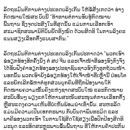
ລັດຖະມົນຕີການຕ່າງປະເທດບລິງເກັນ ໃຫ້ຂໍ້ສັງເກດວ່າ ຮ່າງ
ກົດໝາຍໃໝ່ສະ ບັບນີ້ “ທ້າທາຍຕໍ່ການຮັບຮູ້ກົດໝາຍ
ພື້ນຖານ ຊຶ່ງຈຸດປະສົງໃນທີ່ສຸດນັ້ນ ແມ່ນການເລືອກເອົາ
ສະມາຊິກສະພານິຕິບັນຢັດທັງໝົດ ດ້ວຍສິດທິ ໃນການລົງຄະ
ແນນສຽງເລືອກຕັ້ງແບບສາກົນ.”
ລັດຖະມົນຕີການຕ່າງປະເທດບລິງເກັນປະກາດວ່າ “ພວກເຮົາ
ຂໍຮຽກຮ້ອງອີກຄັ້ງນຶ່ງ ຕໍ່ ສປ ຈີນ ແລະເຈົ້າໜ້າທີ່ຂອງຮົງກົງຈົ່ງ
ໄດ້ຮັບຟັງຄຳຮຽກຮ້ອງຂອງປະຊາຊົນຊາວຮົງກົງທຸກຖ້ວນໜ້າ.
ນອກນັ້ນ ພວກເຮົາຍັງຂໍຮຽກຮ້ອງໃຫ້ເຈົ້າໜ້າທີ່ເຫຼົ່ານີ້ ປ່ອຍໂຕ
ແລະຍົກເລີກຂໍ້ຫາຕໍ່ທຸກສ່ວນບຸກຄົນທີ່ຖືກຟ້ອງພາຍໃຕ້
ກົດໝາຍຄວາມໝັ້ນຄົງແຫ່ງຊາດສະບັບໃໝ່ ແລະກົດໝາຍ
ສະບັບອື່ນໆ ພຽງແຕ່ໃຫ້ການສະໜັບສະໜຸນຕໍ່ການເລືອກຕັ້ງ
ຫຼືສະແດງຄວາມເຫັນທີ່ບໍ່ເຫັນພ້ອມນຳເທົ່ານັ້ນ. ສະຫະລັດ
ແມ່ນມີຄວາມເປັນເອກກະພາບ ກັບບັນດາພັນທະມິດ ແລະ
ພາຄີຂອງພວກເຮົາ ໃນການໃຊ້ສິດໃຊ້ສຽງເພື່ອປົກປ້ອງສິດທິ
ມະນຸດ ແລະອິດສະຫຼະພາບຂັ້ນພື້ນຖານ ທີ່ໃຫ້ການຄ້ຳປະກັນ