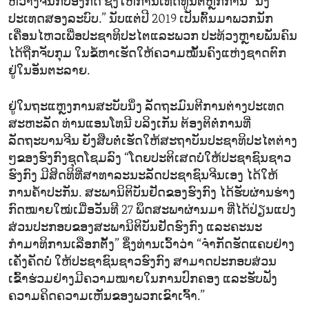
ຫວ່າງຈີນກັບອັງກິດ ຊຶ່ງໃຫ້ການເທີດທູນຕໍ່ຫຼັກການ “ນຶ່ງ
ປະເທດສອງລະບົບ.” ນັບແຕ່ປີ 2019 ເປັນຕົ້ນມາພວກນັກ
ເຄື່ອນໄຫວເພື່ອປະຊາທິປະໄຕແລະພວກ ປະທ້ວງຫຼາຍພັນຄົນ
ໄດ້ຖືກຈັບກຸມ ໃນຂໍ້ຫາເຮັດໃຫ້ຄວາມໝັ້ນຄົງແຫ່ງຊາດຕົກ
ຢູ່ໃນອັນຕະລາຍ.
ຢູ່ໃນຖະແຫຼງການສະບັບນຶ່ງ ລັດຖະມົນຕີການຕ່າງປະເທດ
ສະຫະລັດ ທ່ານແອນໂທນີ ບລິງເກັນ ຕ້ອງຕິຕໍ່ການທີ່
ລັດຖະບານຈີນ ຍັງສືບຕໍ່ເຮັດໃຫ້ສະຖາບັນປະຊາທິປະໄຕຕ່າງ
ໆຂອງຮົງກົງຊຸດໂຊມລົງ “ໂດຍປະຕິເສດບໍ່ໃຫ້ປະຊາຊົນຊາວ
ຮົງກົງ ມີສິດທິທີ່ສາທາລະນະລັດປະຊາຊົນຈີນເອງ ໄດ້ໃຫ້
ການຄ້ຳປະກັນ. ສະພານິຕິບັນຢັດຂອງຮົງກົງ ໄດ້ຮັບຜ່ານຮ່າງ
ກົດໝາຍໃໝ່ເມື່ອວັນທີ 27 ພຶດສະພາຜ່ານມາ ທີ່ໄດ້ປ່ຽນແປງ
ສ່ວນປະກອບຂອງສະພານິຕິບັນຢັດຮົງກົງ ແລະຄະນະ
ກຳມາທິການເລືອກຕັ້ງ” ຊຶ່ງທ່ານເວົ້າວ່າ “ຈຳກັດຮັດແຄບຢ່າງ
ເຄັ່ງຄັດບໍ່ ໃຫ້ປະຊາຊົນຊາວຮົງກົງ ສາມາດປະກອບສ່ວນ
ເຂົ້າຮ່ວມຢ່າງມີຄວາມໝາຍໃນການປົກຄອງ ແລະຮັບຟັງ
ຄວາມຄິດຄວາມເຫັນຂອງພວກເຂົາເຈົ້າ.”