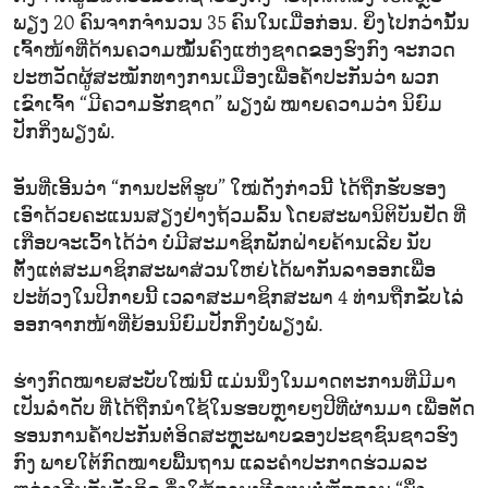
ພຽງ 20 ຄົນຈາກຈຳນວນ 35 ຄົນໃນເມື່ອກ່ອນ. ຍິ່ງໄປກວ່ານັ້ນ
ເຈົ້າໜ້າທີ່ດ້ານຄວາມໝັ້ນຄົງແຫ່ງຊາດຂອງຮົງກົງ ຈະກວດ
ປະຫວັດຜູ້ສະໝັກທາງການເມືອງເພື່ອຄ້ຳປະກັນວ່າ ພວກ
ເຂົາເຈົ້າ “ມີຄວາມຮັກຊາດ” ພຽງພໍ ໝາຍຄວາມວ່າ ນິຍົມ
ປັກກິ່ງພຽງພໍ.
ອັນທີ່ເອີ້ນວ່າ “ການປະຕິຮູບ” ໃໝ່ດັ່ງກ່າວນີ້ ໄດ້ຖືກຮັບຮອງ
ເອົາດ້ວຍຄະແນນສຽງຢ່າງຖ້ວມລົ້ນ ໂດຍສະພານິຕິບັນຢັດ ທີ່
ເກືອບຈະເວົ້າໄດ້ວ່າ ບໍ່ມີສະມາຊິກພັກຝ່າຍຄ້ານເລີຍ ນັບ
ຕັ້ງແຕ່ສະມາຊິກສະພາສ່ວນໃຫຍ່ໄດ້ພາກັນລາອອກເພື່ອ
ປະທ້ວງໃນປີກາຍນີ້ ເວລາສະມາຊິກສະພາ 4 ທ່ານຖືກຂັບໄລ່
ອອກຈາກໜ້າທີ່ຍ້ອນນິຍົມປັກກິ່ງບໍ່ພຽງພໍ.
ຮ່າງກົດໝາຍສະບັບໃໝ່ນີ້ ແມ່ນນຶ່ງໃນມາດຕະການທີ່ມີມາ
ເປັນລຳດັບ ທີ່ໄດ້ຖືກນຳໃຊ້ໃນຮອບຫຼາຍໆປີທີ່ຜ່ານມາ ເພື່ອຕັດ
ຮອນການຄ້ຳປະກັນຕໍ່ອິດສະຫຼຼະພາບຂອງປະຊາຊົນຊາວຮົງ
ກົງ ພາຍໃຕ້ກົດໝາຍພື້ນຖານ ແລະຄຳປະກາດຮ່ວມລະ