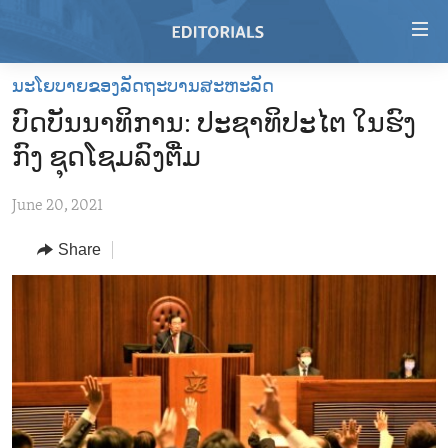
Accessibility
links
Skip
ນະໂຍບາຍຂອງລັດຖະບານສະຫະລັດ
to
HOME
ບົດບັນນາທິການ: ປະຊາທິປະໄຕ ໃນຮົງ
main
VIDEO
content
ກົງ ຊຸດໂຊມລົງຕື່ມ
RADIO
Skip
to
June 20, 2021
REGIONS
main
Share
TOPICS
AFRICA
Navigation
Skip
ARCHIVE
AMERICAS
HUMAN RIGHTS
to
ABOUT US
ASIA
SECURITY AND DEFENSE
Search
EUROPE
AID AND DEVELOPMENT
FOLLOW US
MIDDLE EAST
DEMOCRACY AND GOVERNANCE
ECONOMY AND TRADE