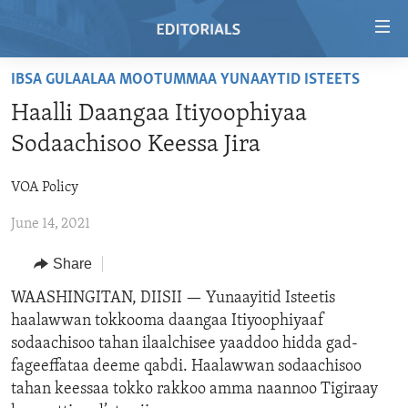
Accessibility
links
Skip
IBSA GULAALAA MOOTUMMAA YUNAAYTID ISTEETS
to
HOME
Haalli Daangaa Itiyoophiyaa
main
VIDEO
content
Sodaachisoo Keessa Jira
RADIO
Skip
to
VOA Policy
REGIONS
main
June 14, 2021
TOPICS
AFRICA
Navigation
Skip
ARCHIVE
AMERICAS
HUMAN RIGHTS
Share
to
ABOUT US
ASIA
SECURITY AND DEFENSE
WAASHINGITAN, DIISII —
Yunaayitid Isteetis
Search
haalawwan tokkooma daangaa Itiyoophiyaaf
EUROPE
AID AND DEVELOPMENT
sodaachisoo tahan ilaalchisee yaaddoo hidda gad-
FOLLOW US
MIDDLE EAST
DEMOCRACY AND GOVERNANCE
fageeffataa deeme qabdi. Haalawwan sodaachisoo
tahan keessaa tokko rakkoo amma naannoo Tigiraay
ECONOMY AND TRADE