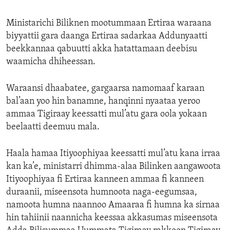
Ministarichi Biliknen mootummaan Ertiraa waraana
biyyattii gara daanga Ertiraa sadarkaa Addunyaatti
beekkannaa qabuutti akka hatattamaan deebisu
waamicha dhiheessan.
Waraansi dhaabatee, gargaarsa namomaaf karaan
bal’aan yoo hin banamne, hanqinni nyaataa yeroo
ammaa Tigiraay keessatti mul’atu gara oola yokaan
beelaatti deemuu mala.
Haala hamaa Itiyoophiyaa keessatti mul’atu kana irraa
kan ka’e, ministarri dhimma-alaa Bilinken aangawoota
Itiyoophiyaa fi Ertiraa kanneen ammaa fi kanneen
duraanii, miseensota humnoota naga-eegumsaa,
namoota humna naannoo Amaaraa fi humna ka sirnaa
hin tahiinii naannicha keessaa akkasumas miseensota