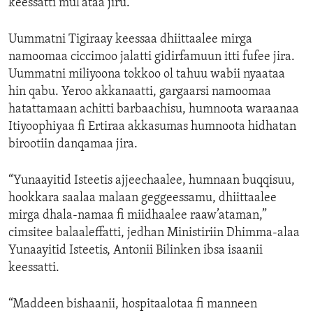
keessatti mul’ataa jiru.
ENVIRONMENT AND HEALTH
Uummatni Tigiraay keessaa dhiittaalee mirga
IDEALS AND INSTITUTIONS
namoomaa ciccimoo jalatti gidirfamuun itti fufee jira.
Uummatni miliyoona tokkoo ol tahuu wabii nyaataa
hin qabu. Yeroo akkanaatti, gargaarsi namoomaa
hatattamaan achitti barbaachisu, humnoota waraanaa
Itiyoophiyaa fi Ertiraa akkasumas humnoota hidhatan
birootiin danqamaa jira.
“Yunaayitid Isteetis ajjeechaalee, humnaan buqqisuu,
hookkara saalaa malaan geggeessamu, dhiittaalee
mirga dhala-namaa fi miidhaalee raaw’ataman,”
cimsitee balaaleffatti, jedhan Ministiriin Dhimma-alaa
Yunaayitid Isteetis, Antonii Bilinken ibsa isaanii
keessatti.
“Maddeen bishaanii, hospitaalotaa fi manneen