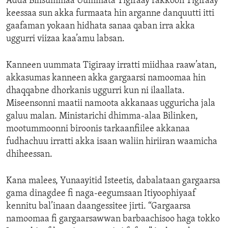
Adda Bilisummaa Uummata Tigiraay rakkoon Tigiraay
keessaa sun akka furmaata hin arganne danquutti itti
gaafaman yokaan hidhata sanaa qaban irra akka
uggurri viizaa kaa’amu labsan.
Kanneen uummata Tigiraay irratti miidhaa raaw’atan,
akkasumas kanneen akka gargaarsi namoomaa hin
dhaqqabne dhorkanis uggurri kun ni ilaallata.
Miseensonni maatii namoota akkanaas ugguricha jala
galuu malan. Ministarichi dhimma-alaa Bilinken,
mootummoonni biroonis tarkaanfiilee akkanaa
fudhachuu irratti akka isaan waliin hiriiran waamicha
dhiheessan.
Kana malees, Yunaayitid Isteetis, dabalataan gargaarsa
gama dinagdee fi naga-eegumsaan Itiyoophiyaaf
kennitu bal’inaan daangessitee jirti. “Gargaarsa
namoomaa fi gargaarsawwan barbaachisoo haga tokko