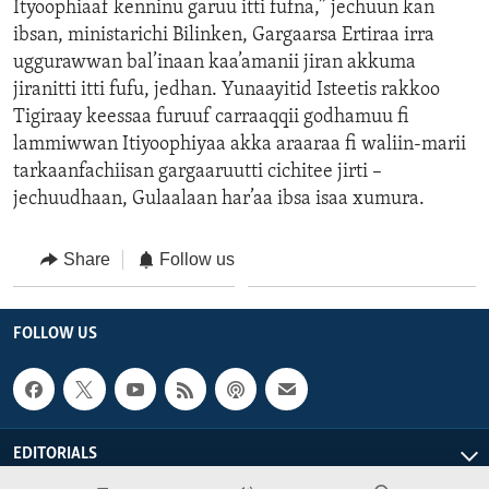
Ityoophiaaf kenninu garuu itti fufna,” jechuun kan
ibsan, ministarichi Bilinken, Gargaarsa Ertiraa irra
uggurawwan bal’inaan kaa’amanii jiran akkuma
jiranitti itti fufu, jedhan. Yunaayitid Isteetis rakkoo
Tigiraay keessaa furuuf carraaqqii godhamuu fi
lammiwwan Itiyoophiyaa akka araaraa fi waliin-marii
tarkaanfachiisan gargaaruutti cichitee jirti –
jechuudhaan, Gulaalaan har’aa ibsa isaa xumura.
Share
Follow us
FOLLOW US
EDITORIALS