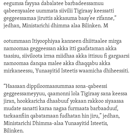
eegumsa fayyaa dabalatee barbadeessamuu
qabeenyaalee uummata siivilii Tigiraay keessatti
geggeessamaa jiruttis akkasuma baay’ee rifanne,”
jedhan, Ministarichi dhimma alaa Bilinken. M
ootummaan Itiyoophiyaa kanneen dhiittaalee mirga
namoomaa geggeessan akka itti gaafataman akka
taasisu, siiviloota irraa miidhaa akka ittisuu fi gargaarsi
namoomaa danqaa malee akka dhaqqabu akka
mirkaneessu, Yunaayitid Isteetis waamicha dhiheessiti.
“Haasaan dippiloomaasummaa sona-qabeessi
geggeessameyyuu, qaamonni lola Tigiraay sana keessa
jiran, hookkaricha dhaabuuf yokaan rakkoo siyaasaa
mudate sanatti karaa nagaa furmaata barbaaduuf,
tarkaanfiin qabatamaan fudhatan hin jiru,” jedhan,
Ministarichi Dhimma-alaa Yunaayitid Isteetis,
Bilinken.