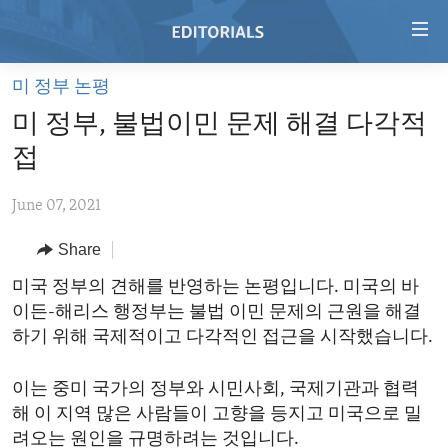
Accessibility
links
Skip
미 정부 논평
to
HOME
미 정부, 불법이민 문제 해결 다각적
main
VIDEO
content
접
RADIO
Skip
to
June 07, 2021
REGIONS
main
Share
TOPICS
AFRICA
Navigation
Skip
ARCHIVE
미국 정부의 견해를 반영하는 논평입니다. 미국의 바
AMERICAS
HUMAN RIGHTS
to
이든-해리스 행정부는 불법 이민 문제의 근원을 해결
ABOUT US
ASIA
SECURITY AND DEFENSE
Search
하기 위해 국제적이고 다각적인 접근을 시작했습니다.
EUROPE
AID AND DEVELOPMENT
FOLLOW US
이는 중미 국가의 정부와 시민사회, 국제기관과 협력
MIDDLE EAST
DEMOCRACY AND GOVERNANCE
해 이 지역 많은 사람들이 고향을 등지고 미국으로 밀
ECONOMY AND TRADE
려오는 원인을 규명하려는 것입니다.