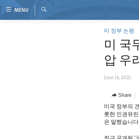
Accessibility
MENU
links
Search
Skip
HOME
미 정부 논평
to
VIDEO
main
미 국
content
RADIO
Skip
압 우
REGIONS
to
main
TOPICS
AFRICA
June 14, 2021
Navigation
ARCHIVE
AMERICAS
HUMAN RIGHTS
Skip
to
ABOUT US
Share
ASIA
SECURITY AND DEFENSE
Search
EUROPE
AID AND DEVELOPMENT
미국 정부의 
롯한 인권유린
MIDDLE EAST
DEMOCRACY AND GOVERNANCE
은 말했습니다
ECONOMY AND TRADE
최근 공개된 