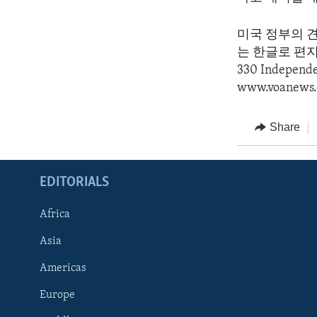
미국 정부의 
는 한글로 편지를 
330 Indepen
www.voanews.
Share
EDITORIALS
Africa
Asia
Americas
Europe
FOLLOW US