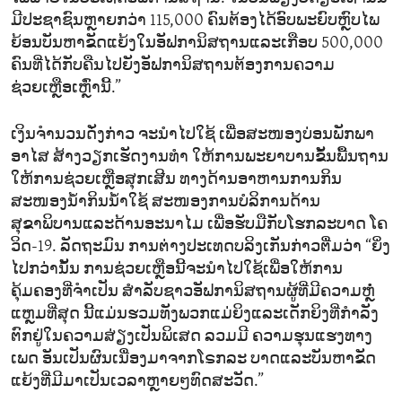
ມີປະຊາຊົນຫຼາຍກວ່າ 115,000 ຄົນຕ້ອງໄດ້ອົບພະຍົບຫຼົບໄພ
ຍ້ອນບັນຫາຂັດແຍ້ງໃນອັຟການິສຖານແລະເກືອບ 500,000
ຄົນທີ່ໄດ້ກັບຄືນໄປຍັງອັຟການິສຖານຕ້ອງການຄວາມ
ຊ່ວຍເຫຼືອເຫຼົ່ານີ້.”
ເງິນຈຳນວນດັ່ງກ່າວ ຈະນຳໄປໃຊ້ ເພື່ອສະໜອງບ່ອນພັກພາ
ອາໄສ ສ້າງວຽກເຮັດງານທຳ ໃຫ້ການພະຍາບານຂັ້ນພື້ນຖານ
ໃຫ້ການຊ່ວຍເຫຼືອສຸກເສີນ ທາງດ້ານອາຫານການກິນ
ສະໜອງນ້ຳກິນນ້ຳໃຊ້ ສະໜອງການບໍລິການດ້ານ
ສຸຂາພິບານແລະດ້ານອະນາໄມ ເພື່ອຮັບມືກັບໂຮກລະບາດ ໂຄ
ວິດ-19. ລັດຖະມົນ ການຕ່າງປະເທດບລິງເກັນກ່າວຕື່ມວ່າ “ຍິ່ງ
ໄປກວ່ານັ້ນ ການຊ່ວຍເຫຼືອນີ້ຈະນຳໄປໃຊ້ເພື່ອໃຫ້ການ
ຄຸ້ມຄອງທີ່ຈຳເປັນ ສຳລັບຊາວອັຟການິສຖານຜູ້ທີ່ມີຄວາມຫຼໍ່
ແຫຼມທີ່ສຸດ ນີ້ແມ່ນຮວມທັງພວກແມ່ຍິງແລະເດັກຍິງທີ່ກຳລັງ
ຕົກຢູ່ໃນຄວາມສ່ຽງເປັນພິເສດ ລວມມີ ຄວາມຮຸນແຮງທາງ
ເພດ ອັນເປັນຜົນເນື່ອງມາຈາກໂຣກລະ ບາດແລະບັນຫາຂັດ
ແຍ້ງທີ່ມີມາເປັນເວລາຫຼາຍໆທົດສະວັດ.”