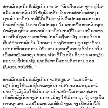
ທ່ານລັດຖະມົນຕີບລິງເກັນກ່າວວ່າ “ນັບເປັນເວລາຫຼາຍໆປີມາ
ແລ້ວ ສະຫະລັດໄດ້ໃຫ້ບູລິມະສິດ ໃນການສະໜັບສະໜຸນ
ຊາວອັຟການິສຖານທີ່ໄດ້ເດີນທາງກັບຄືນປະເທດແລະພວກ
ອົບພະຍົບຫຼົບໄພພາຍໃນປະເທດ. ໃນຂະນະທີ່ສະຫະລັດຖອນ
ກຳລັງຂອງຕົນອອກຈາກອັຟການິສຖານຢູ່ນີ້ ຄວາມໝັ້ນໝາຍ
ແບບຍືນຍົງຂອງພວກເຮົາແມ່ນເປັນທີ່ຈະແຈ້ງ. ພວກເຮົາຈະ
ສືບຕໍ່ທຳການພົວພັນ ໂດຍຜ່ານທາງດ້ານການທູດ ທາງດ້ານ
ເສດຖະກິດແລະການໃຫ້ຄວາມຊ່ວຍເຫຼືອຂອງເຮົາໂດຍເຕັມ
ເພື່ອສະໜັບສະໜຸນຕໍ່ອະນາຄົດ ທີ່ມີແຕ່ສັນຕິພາບຍ ສະຖຽນ
ລະພາບ ທີ່ປະຊາຊົນຊາວອັຟການິສຖານຕ້ອງການແລະ
ສົມຄວນຈະໄດ້ຮັບ.”
ທ່ານລັດຖະມົນຕີບລິງເກັນກ່າວສະຫຼຸບວ່າ “ພວກເຮົາຂໍ
ຮຽກຮ້ອງໃຫ້ພວກຜູ້ນຳຂອງອັຟການິສຖານ ແລະກຸ່ມຕາລີ
ບານ ຈົ່ງເລັ່ງລັດໃຫ້ເກີດຄວາມກ້າວໜ້າໃນການເຈະລຈາ
ເພື່ອຕົກລົງກັນທາງດ້ານການເມືອງ ໃຫ້ມີການຢຸດຍິງຢ່າງເປັນ
ການຖາວອນ ແລະໃນຂອບເຂດທີ່ກວ້າງຂວາງ ເພື່ອເຮັດໃຫ້