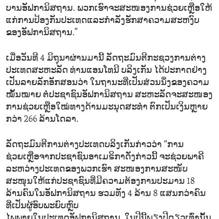
ບານອັຟການິສຖານ. ພວກເຮົາຈະສະໜອງການຊ່ວຍເຫຼືອໃຫ້
ແກ່ການປ້ອງກັນປະເທດແລະກຳລັງຮັກສາຄວາມສະຫງົບ
ຂອງອັຟການິສຖານ.”
ເມື່ອວັນທີ 4 ມິຖຸນາຜ່ານມານີ້ ລັດຖະມົນຕີກະຊວງການຕ່າງ
ປະເທດສະຫະລັດ ທ່ານແອນໂທນີ ບລິງເກັນ ໄດ້ປະກາດຢ່າງ
ເປັນລາຍລັກອັກສອນວ່າ ໃນຖານະທີ່ເປັນສ່ວນນຶ່ງຂອງຄວາມ
ໝັ້ນໝາຍ ຕໍ່ປະຊາຊົນອັຟການິສຖານ ສະຫະລັດຈະສະໜອງ
ການຊ່ວຍເຫຼືອໃໝ່ທາງດ້ານມະນຸດສະທຳ ຕົກເປັນເງິນຫຼາຍ
ກວ່າ 266​ ລ້ານໂດລາ.
ລັດຖະມົນຕີການຕ່າງປະເທດບລິງເກັນກ່າວວ່າ “ການ
ຊ່ວຍເຫຼືອຈາກປະຊາຊົນອາເມຣິກາດັ່ງກ່າວນີ້ ຈະຊ່ວຍພາຄີ
ລະຫວ່າງປະເທດຂອງພວກເຮົາ ສະໜອງການສະໜັບ
ສະໜຸນໃຫ້ແກ່ປະຊາຊົນທີ່ມີຄວາມຕ້ອງການປະມານ 18
ລ້ານຄົນໃນອັຟການິສຖານ ຮວມທັງ 4 ລ້ານ 8 ແສນກວ່າຄົນ
ທີ່ເປັນຜູ້ອົບພະຍົບຫຼົບ
ໄພພາຍໃນປະເທດອັຟການິສຖານ. ໃນປີນີ້ພຽງປີດຽວເທົ່ານັ້ນ