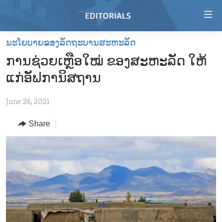
Accessibility
links
Skip
ນະໂຍບາຍຂອງລັດຖະບານສະຫະລັດ
to
HOME
ການຊ່ວຍເຫຼືອໃໝ່ ຂອງສະຫະລັດ ໃຫ້
main
VIDEO
content
ແກ່ອັຟການິສຖານ
RADIO
Skip
to
June 26, 2021
REGIONS
main
Share
TOPICS
AFRICA
Navigation
Skip
ARCHIVE
AMERICAS
HUMAN RIGHTS
to
ABOUT US
ASIA
SECURITY AND DEFENSE
Search
EUROPE
AID AND DEVELOPMENT
FOLLOW US
MIDDLE EAST
DEMOCRACY AND GOVERNANCE
ECONOMY AND TRADE