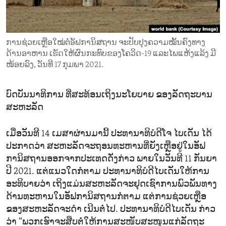
ENVIRONMENT AND HEALTH
IDEALS AND INSTITUTIONS
ການຊ່ວຍເຫຼືອໃໝ່ຕໍ່ອັຟການິສຖານ ຈະປັບປຸງຄວາມໝັ້ນຄົງທາງ
ດ້ານອາຫານ ເຮັດໃຫ້ຜົນກະທົບຂອງໂຄວິດ-19 ແລະໄພແຫ້ງແລ້ງ ມີ
ໜ້ອຍລົງ, ວັນທີ 17 ກຸມພາ 2021.
ບົດບັນນາທິການ ທີ່ສະທ້ອນເຖິງນະໂຍບາຍ ຂອງລັດຖະບານ
ສະຫະລັດ
ເມື່ອວັນທີ 14 ເມສາຜ່ານມານີ້ ປະທານາທິບໍດີໂຈ ໄບເດັນ ໄດ້
ປະກາດວ່າ ສະຫະລັດຈະຖອນທະຫານທີ່ຍັງເຫຼືອຢູ່ໃນອັຟ
ການິສຖານອອກຈາກປະເທດດັ່ງກ່າວ ພາຍໃນວັນທີ 11 ກັນຍາ
ປີ 2021. ແຕ່ແນວໃດກໍຕາມ ປະທານາທິບໍດີໄບເດັນໃຫ້ການ
ອະທິບາຍວ່າ ເຖິງແມ່ນສະຫະລັດຈະຢຸດເຊົາການພົວພັນທາງ
ດ້ານທະຫານໃນອັຟການິສຖານກໍຕາມ ແຕ່ການຊ່ວຍເຫຼືອ
ຂອງສະຫະລັດຈະດຳ ເນີນຕໍ່ໄປ. ປະທານາທິບໍດີໄບເດັນ ກ່າວ
ວ່າ “ພວກເຮົາຈະສືບຕໍ່ໃຫ້ການສະໜັບສະໜຸນແກ່ລັດຖະ