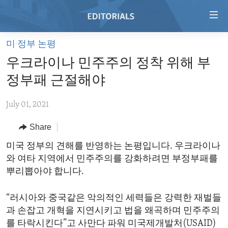
Accessibility
links
Skip
미 정부 논평
to
HOME
우크라이나 민주주의 정착 위해 부
main
VIDEO
content
정부패 근절해야
RADIO
Skip
to
July 01, 2021
REGIONS
main
Share
TOPICS
AFRICA
Navigation
Skip
ARCHIVE
미국 정부의 견해를 반영하는 논평입니다. 우크라이나
AMERICAS
HUMAN RIGHTS
to
와 여타 지역에서 민주주의를 강화하려면 부정부패를
ABOUT US
ASIA
SECURITY AND DEFENSE
Search
뿌리뽑아야 합니다.
EUROPE
AID AND DEVELOPMENT
FOLLOW US
“러시아와 중국같은 악의적인 세력들은 강력한 재벌들
MIDDLE EAST
DEMOCRACY AND GOVERNANCE
과 손잡고 개혁을 지연시키고 법을 왜곡하며 민주주의
ECONOMY AND TRADE
를 타락시킨다”고 사만다 파워 미국제개발처(USAID)