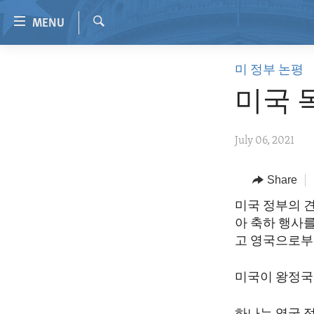
Accessibility
MENU
links
Search
Skip
HOME
미 정부 논평
to
VIDEO
main
미국 
content
RADIO
Skip
REGIONS
July 06, 2021
to
main
TOPICS
AFRICA
Navigation
Share
ARCHIVE
AMERICAS
HUMAN RIGHTS
Skip
미국 정부의 견
to
ABOUT US
ASIA
SECURITY AND DEFENSE
아 축하 행사를
Search
EUROPE
AID AND DEVELOPMENT
고 영국으로부
MIDDLE EAST
DEMOCRACY AND GOVERNANCE
미국이 왕정국
ECONOMY AND TRADE