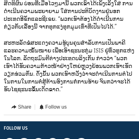
ສິດທິຜົນ ບ່ອນທີ່ເມື່ອໄວໆມານີ້ ພວກເຂົາໄດ້ເພັ່ງເລັງໃສ່ ການ
ດຳເນີນຄວາມພະຍາຍາມ ໃສ່ການປະຕິບັດງານຢູ່ນອກ
ປະເທດອີຣັກແລະຊີເຣຍ. “ພວກເຮົາຕ້ອງໄດ້ດຳເນີິນການ
ກ່ຽວກັບເລື້ອງນີ້ ຈາກທຸກແງ່ທຸກມູມເທົ່າທີ່ເປັນໄປໄດ້.”
ສະຫະລັດຂໍສະແດງຄວາມຮູ້ບຸນຄຸນສຳລັບການເປັນພາຄີ
ແລະຄວາມໝັ້ນໝາຍ ເພື່ອເອົາຊະນະກຸ່ມ ISIS ຢູ່ທົ່ວທຸກແຫ່ງ
ໃນໂລກ. ລັດຖະມົນຕີຕ່າງປະເທດບລິງເກັນ ກ່າວວ່າ “ພວກ
ເຮົາໄດ້ຮັບຄວາມກ້າວໜ້າຢ່າງໃຫຍ່ຫຼວງຍ້ອນພວກເຮົາເຮັດ
ວຽກຮ່ວມກັນ. ດັ່ງນັ້ນ ພວກເຮົາຫວັງວ່າຈະດຳເນີນການຕໍ່ໄປ
ໃນການໃນການຕໍ່ສູ້ຕ້ານອົງການກໍ່ການຮ້າຍ ຈົນກວ່າຈະໄດ້
ຮັບໄຊຊະນະຂັ້ນເດັດຂາດ.”
Share
Follow us
FOLLOW US