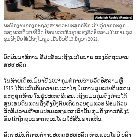
ENVIRONMENT AND HEALTH
IDEALS AND INSTITUTIONS
ພະນັກງານຂອງກະຊວງສາທາລະນະສຸກອີຣັກ ເກັບກູ້ຊາກກະດູກ
ຂອງພວກທີ່ເສຍຊີວິດ ຍ້ອນພວກຫົວຮຸນແຮງລັດອິສລາມ ໃນການຂຸດ
ຂຸມຝັງສົບ ທີ່ເມືອງໂມຊູລ ເມື່ອວັນທີ 13 ມິຖຸນາ 2021.
ບົດບັນນາທິການ ທີ່ສະທ້ອນເຖິງນະໂຍບາຍ ຂອງລັດຖະບານ
ສະຫະລັດ
ໃນທ້າຍເດືອນມີນາປີ 2019 ກຸ່ມກໍ່ການຮ້າຍລັດອິສລາມຫຼື
ISIS ໄດ້ປະສົບກັບຄວາມປະລາໄຊ ໃນການສູນເສຍດິນແດນ
ແຫ່ງສຸດທ້າຍ ໃນຢູ່ປະເທດຊີເຣຍ. ເຖິງແມ່ນກຸ່ມດັ່ງກ່າວໄດ້
ສູນເສຍດິນແດນຊຶ່ງຄັ້ງນຶ່ງຕົນເຄີຍຄວບຄຸມແລະ ພ້ອມດ້ວຍ
ລັດອິສລາມທີ່ຈອມປອມຂອງພວກເຂົານັ້ນ ກຸ່ມດັ່ງກ່າວກໍຍັງບໍ່
ທັນໄດ້ຖືກຖອນຮາກຖອນໂຄນໃຫ້ສິ້ນຊາກເທື່ອ.
ລັດຖະມົນຕີການຕ່າງປະເທດສະຫະລັດ ທ່ານແອນໂທນີ ບລິງ