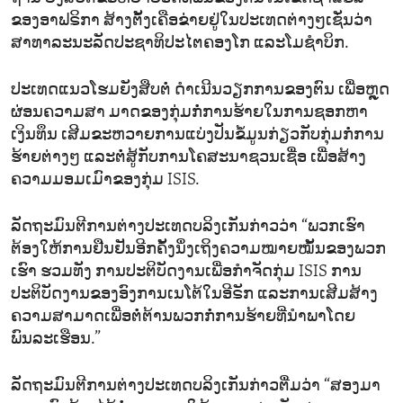
ຂອງອາຟຣິກາ ສ້າງຕັ້ງເຄືອຂ່າຍຢູ່ໃນປະເທດຕ່າງໆເຊັ່ນວ່າ
ສາທາລະນະລັດປະຊາທິປະໄຕຄອງໂກ ແລະໂມຊຳບິກ.
ປະເທດແນວໂຮມຍັງສືບຕໍ່ ດຳເນີນວຽກການຂອງຕົນ ເພື່ອຫຼຸດ
ຜ່ອນຄວາມສາ ມາດຂອງກຸ່ມກໍ່ການຮ້າຍໃນການຊອກຫາ
ເງິນທຶນ ເສີມຂະຫວາຍການແບ່ງປັນຂໍ້ມູນກ່ຽວກັບກຸ່ມກໍ່ການ
ຮ້າຍຕ່າງໆ ແລະຕໍ່ສູ້ກັບການໂຄສະນາຊວນເຊື່ອ ເພື່ອສ້າງ
ຄວາມມອມເມົາຂອງກຸ່ມ ISIS.
ລັດຖະມົນຕີການຕ່າງປະເທດບລິງເກັນກ່າວວ່າ “ພວກເຮົາ
ຕ້ອງໃຫ້ການຢືນຢັນອີກຄັ້ງນຶ່ງເຖິງຄວາມໝາຍໝັ້ນຂອງພວກ
ເຮົາ ຮວມທັງ ການປະຕິບັດງານເພື່ອກຳຈັດກຸ່ມ ISIS ການ
ປະຕິບັດງານຂອງອົງການເນໂຕ້ໃນອີຣັກ ແລະການເສີມສ້າງ
ຄວາມສາມາດເພື່ອຕໍ່ຕ້ານພວກກໍ່ການຮ້າຍທີ່ນຳພາໂດຍ
ພົນລະເຮືອນ.”
ລັດຖະມົນຕີການຕ່າງປະເທດບລິງເກັນກ່າວຕື່ມວ່າ “ສອງມາ