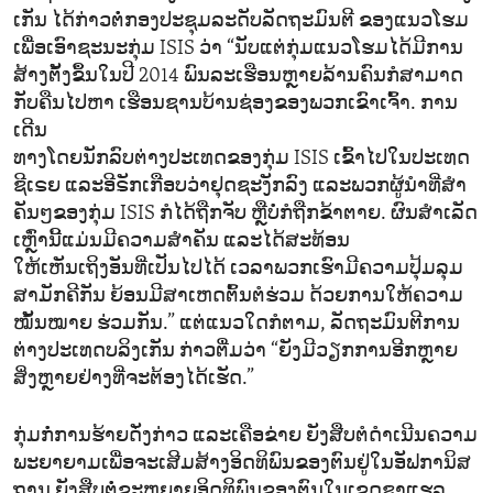
ເກັນ ໄດ້ກ່າວຕໍ່ກອງປະຊຸມລະດັບລັດຖະມົນຕີ ຂອງແນວໂຮມ
ເພື່ອເອົາຊະນະກຸ່ມ ISIS ວ່າ “ນັບແຕ່ກຸ່ມແນວໂຮມໄດ້ມີການ
ສ້າງຕັ້ງຂຶ້ນໃນປີ 2014 ພົນລະເຮືອນຫຼາຍລ້ານຄົນກໍສາມາດ
ກັບຄືນໄປຫາ ເຮືອນຊານບ້ານຊ່ອງຂອງພວກເຂົາເຈົ້າ. ການ
ເດີນ
ທາງໂດຍນັກລົບຕ່າງປະເທດຂອງກຸ່ມ ISIS ເຂົ້າໄປໃນປະເທດ
ຊີເຣຍ ແລະອີຣັກເກືອບວ່າຢຸດຊະງັກລົງ ແລະພວກຜູ້ນຳທີ່ສໍາ
ຄັນໆຂອງກຸ່ມ ISIS ກໍໄດ້ຖືກຈັບ ຫຼືບໍ່ກໍຖືກຂ້າຕາຍ. ຜົນສຳເລັດ
ເຫຼົ່ານີ້ແມ່ນມີຄວາມສຳຄັນ ແລະໄດ້ສະທ້ອນ
ໃຫ້ເຫັນເຖິງອັນທີ່ເປັນໄປໄດ້ ເວລາພວກເຮົາມີຄວາມປຸ້ມລຸມ
ສາມັກຄີກັນ ຍ້ອນມີສາເຫດຕົ້ນຕໍຮ່ວມ ດ້ວຍການໃຫ້ຄວາມ
ໝັ້ນໝາຍ ຮ່ວມກັນ.” ແຕ່ແນວໃດກໍຕາມ, ລັດຖະມົນຕີການ
ຕ່າງປະເທດບລິງເກັນ ກ່າວຕື່ມວ່າ “ຍັງມີວຽກການອີກຫຼາຍ
ສິ່ງຫຼາຍຢ່າງທີ່ຈະຕ້ອງໄດ້ເຮັດ.”
ກຸ່ມກໍ່ການຮ້າຍດັ່ງກ່າວ ແລະເຄືອຂ່າຍ ຍັງສືບຕໍດຳເນີນຄວາມ
ພະຍາຍາມເພື່ອຈະເສີມສ້າງອິດທິພົນຂອງຕົນຢູ່ໃນອັຟການິສ
ຖານ ຍັງສືບຕໍ່ຂະຫຍາຍອິດທິພົນຂອງຕົນໃນເຂດຊາແຮລ