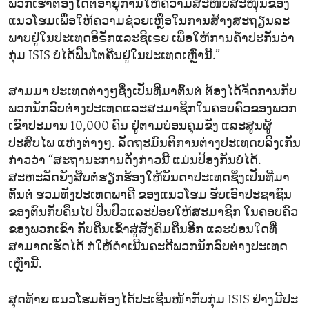
ພວກເຮົາຕ້ອງໄດ້ຕໍ່ອາຍຸການໃຫ້ຄວາມສະໜັບສະໜຸນຂອງ
ແນວໂຮມເພື່ອໃຫ້ຄວາມຊ່ວຍເຫຼືອໃນການສ້າງສະຖຽນລະ
ພາບຢູ່ໃນປະເທດອີຣັກແລະຊີເຣຍ ເພື່ອໃຫ້ການຄ້ຳປະກັນວ່າ
ກຸ່ມ ISIS ບໍ່ໄດ້ຟື້ນໂຕຄືນຢູ່ໃນປະເທດເຫຼົ່ານີ້.”
ສາມມາ ປະເທດຕ່າງໆຊຶ່ງເປັນທີ່ມາຕົ້ນຕໍ ຕ້ອງໄດ້ຈັດການກັບ
ພວກນັກລົບຕ່າງປະເທດແລະສະມາຊິກໃນຄອບຄົວຂອງພວກ
ເຂົາປະມານ 10,000 ຄົນ ຢູ່ຕາມບ່ອນຄຸມຂັງ ແລະສູນຜູ້
ປະສົບໄພ ແຫ່ງຕ່າງໆ. ລັດຖະມົນຕີການຕ່າງປະເທດບລິງເກັນ
ກ່າວວ່າ “ສະຖານະການດັ່ງກ່າວນີ້ ແມ່ນປ້ອງກັນບໍ່ໄດ້.
ສະຫະລັດຍັງສືບຕໍ່ຮຽກຮ້ອງໃຫ້ບັນດາປະເທດຊຶ່ງເປັນທີ່ມາ
ຕົ້ນຕໍ ຮວມທັງປະເທດພາຄີ ຂອງແນວໂຮມ ຮັບເອົາປະຊາຊົນ
ຂອງຕົນກັບຄືນໄປ ປິ່ນປົວແລະປ່ອຍໃຫ້ສະມາຊິກ ໃນຄອບຄົວ
ຂອງພວກເຂົາ ກັບຄືນເຂົ້າສູ່ສັງຄົມຄືນອີກ ແລະບ່ອນໃດທີ່
ສາມາດເຮັດໄດ້ ກໍໃຫ້ດຳເນີນຄະດີພວກນັກລົບຕ່າງປະເທດ
ເຫຼົ່ານີ້.
ສຸດທ້າຍ ແນວໂຮມຕ້ອງໄດ້ປະເຊີນໜ້າກັບກຸ່ມ ISIS ຢ່າງມີປະ