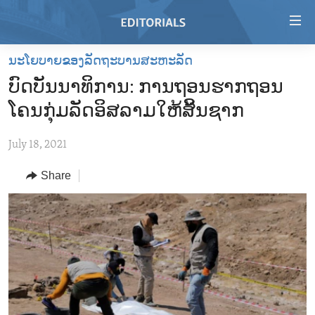
Accessibility
links
Skip
ນະໂຍບາຍຂອງລັດຖະບານສະຫະລັດ
to
HOME
ບົດບັນນາທິການ: ການຖອນຮາກຖອນ
main
VIDEO
content
ໂຄນກຸ່ມລັດອິສລາມໃຫ້ສິ້ນຊາກ
RADIO
Skip
to
July 18, 2021
REGIONS
main
Share
TOPICS
AFRICA
Navigation
Skip
ARCHIVE
AMERICAS
HUMAN RIGHTS
to
ABOUT US
ASIA
SECURITY AND DEFENSE
Search
EUROPE
AID AND DEVELOPMENT
FOLLOW US
MIDDLE EAST
DEMOCRACY AND GOVERNANCE
ECONOMY AND TRADE