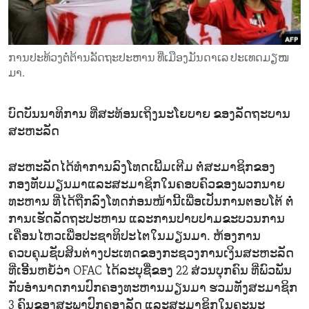
ENVIRONMENT AND HEALTH
IDEALS AND INSTITUTIONS
ການປະທ້ວງຕໍ່ຕ້ານລັດຖະປະຫານ ທີ່ເມືອງມັນດາເລ ປະເທດມຽໜ
ມາ.
ບົດບັນນາທິການ ທີ່ສະທ້ອນເຖິງນະໂຍບາຍ ຂອງລັດຖະບານ
ສະຫະລັດ
ສະຫະລັດໄດ້ທຳການລົງໂທດເພີ້ມເຕີມ ຕໍ່ສະມາຊິກຂອງ
ກອງທັບມຽນມາແລະສະມາຊິກໃນຄອບຄົວຂອງພວກນາຍ
ທະຫານ ທີ່ໄດ້ຖືກລົງໂທດກ່ອນໜ້ານີ້ເພື່ອເປັນການຕອບໂຕ້ ຕໍ່
ການເຮັດລັດຖະປະຫານ ແລະການປາບປາມຂະບວນການ
ເຄື່ອນໄຫວເພື່ອປະຊາທິປະໄຕໃນມຽນມາ. ຫ້ອງການ
ຄວບຄຸມຊັບສິນຕ່າງປະເທດຂອງກະຊວງການເງິນສະຫະລັດ
ທີ່ເອີ້ນຫຍໍ້ວ່າ OFAC ໄດ້ລະບຸຊື່ຂອງ 22 ສ່ວນບຸກຄົນ ທີ່ພົວພັນ
ກັບອໍານາດການປົກຄອງທະຫານມຽນມາ ຮວມທັງສະມາຊິກ
3 ຄົນຂອງສະພາປົກຄອງລັດ ແລະສະມາຊິກໃນຄະນະ