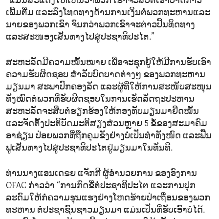
“ແມ່ນສະແດງໃຫ້ເຫັນວ່າພວກ ເຮົາຈະສືບຕໍ່ເອົາບາດກ້າວ
ເພີ້ມຕື່ມ ແລະລົງໂທດທາງດ້ານການເງິນຕໍ່ພວກທະຫານແລະ
ນາຍຂອງພວກເຂົາ ຈົນກວ່າພວກເຂົາຈະຕ່າວປີ້ນທິດທາງ
ແລະສະໜອງເສັ້ນທາງໄປສູ່ປະຊາທິປະໄຕ.”
ສະຫະລັດມີຄວາມໝັ້ນໝາຍ ເພື່ອຈະຊຸກຍູ້ໃຫ້ມີການຮັບເອົາ
ຄວາມຮັບຜິດຊອບ ສຳລັບບົດບາດຕ່າງໆ ຂອງພວກທະຫານ
ມຽນມາ ສະພາປົກຄອງລັດ ແລະຜູ້ທີ່ໃຫ້ການສະໜັບສະໜຸນ
ທັງໝົດຕໍ່ພວກທີ່ຮັບຜິດຊອບໃນການເຮັດລັດຖະປະຫານ
ສະຫະລັດຈະສືບຕໍ່ຮຽກຮ້ອງໃຫ້ກອງທັບມຽນມາຢຶດໝັ້ນ
ແລະຈັດຕັ້ງປະຕິບັດມະຕິສຽງສ່ວນຫຼາຍ 5 ຂໍ້ຂອງສະມາຄົມ
ອາຊ່ຽນ ປ່ອຍພວກທີ່ຖືກຄຸມຂັງຢ່າງບໍ່ເປັນທຳທັງໝົດ ແລະຟື້ນ
ຟູເສັ້ນທາງໄປສູ່ປະຊາທິປະໄຕຢູ່ມຽນມາໃນທັນທີ.
ທ່ານນາງແອນເດຣຍ ແຈັກກີ ຜູ້ອຳນວຍການ ຂອງອົງການ
OFAC ກ່າວວ່າ “ການກົດຂີ່ຕໍ່ປະຊາທິປະໄຕ ແລະການປຸກ
ລະດົມໃຫ້ກໍ່ຄວາມຮຸນແຮງຢ່າງໂຫດຮ້າຍປ່າເຖື່ອນຂອງພວກ
ທະຫານ ຕໍ່ປະຊາຊົນຊາວມຽນມາ ແມ່ນເປັນທີ່ຮັບເອົາບໍ່ໄດ້.