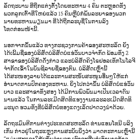
ລັດຖະບານ ທີ່ຖືກແຕ່ງຕັ້ງໂດຍທະຫານ 4 ຄົນ ຕະຫຼອດທັງ
ພວກລູກເຕົ້າທີ່ໃຫຍ່ແລ້ວ 15 ຄົນຫຼືບໍ່ກໍພັນລະຍາຂອງພວກ
ນາຍທະຫານມຽນມາ ທີ່ໄດ້ຖືກລະບຸຊື່ໃນການລົງ
ໂທດກ່ອນໜ້ານີ້.
ນອກຈາກນັ້ນແລ້ວ ທາງກະຊວງການຄ້າຂອງສະຫະລັດ ຍັງ
ໄດ້ເພີ້ມຊື່ຂອງບໍລິສັດບໍລິສັດບໍ່ແຮ່ວັນບາວຈຳກັດ ພ້ອມທັງ 2
ສາຂາຂອງບໍລິສັດດັ່ງກ່າວ ແລະບໍລິສັດຄິງໂຣຢອລເທັກໂນໂລຈີ
ຈຳກັດເຂົ້າໃນບັນຊີລາຍຊື່ຂອງຕົນ. ບໍລິສັດເຫຼົ່ານີ້
ໄດ້ສະໜອງລາຍໄດ້ແລະການສະໜັບສະໜຸນອື່ນໆໃຫ້ແກ່
ອຳນາດການປົກຄອງທະຫານ. ຍິ່ງໄປກວ່ານັ້ນ ບໍລິສັດບໍ່ແຮ່ວັນ
ບາວ ແລະສາຂາທັງສອງ ໄດ້ມີການພົວພັນມາເປັນເວລາດົນ
ນານແລ້ວ ໃນການລະເມີດສິດທິແຮງງານແລະລະເມີດສິດທິ
ມະນຸດ ຮວມທັງທີ່ບໍລິສັດບໍ່ທອງແດງເລັດປາດວງນຳດ້ວຍ.
ລັດຖະມົນຕີການຕ່າງປະເທດສະຫະລັດ ທ່ານແອນໂທນີ ບລິງ
ເກັນ ກ່າວຢູ່ໃນຖະແຫຼງການສະບັບນຶ່ງວ່າ ມາດຕະການເຫຼົ່ານີ້