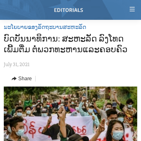
Accessibility
links
Skip
ນະໂຍບາຍຂອງລັດຖະບານສະຫະລັດ
to
HOME
ບົດບັນນາທິການ: ສະຫະລັດ ລົງໂທດ
main
VIDEO
content
ເພີ້ມຕື່ມ ຕໍ່ພວກທະຫານແລະຄອບຄົວ
RADIO
Skip
to
July 31, 2021
REGIONS
main
Share
TOPICS
AFRICA
Navigation
Skip
ARCHIVE
AMERICAS
HUMAN RIGHTS
to
ABOUT US
ASIA
SECURITY AND DEFENSE
Search
EUROPE
AID AND DEVELOPMENT
FOLLOW US
MIDDLE EAST
DEMOCRACY AND GOVERNANCE
ECONOMY AND TRADE