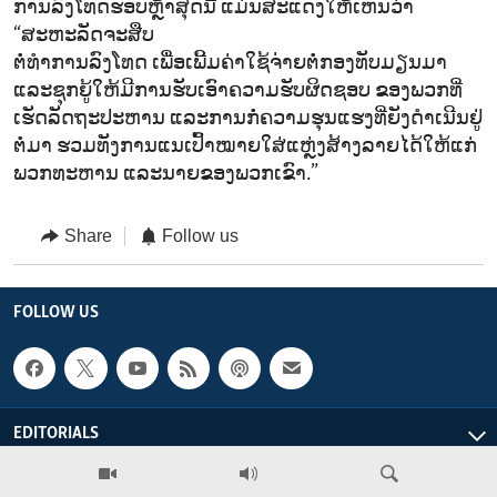
ການລົງໂທດຮອບຫຼ້າສຸດນີ້ ແມ່ນສະແດງໃຫ້ເຫັນວ່າ
“ສະຫະລັດຈະສືບ
ຕໍ່ທຳການລົງໂທດ ເພື່ອເພີ້ມຄ່າໃຊ້ຈ່າຍຕໍ່ກອງທັບມຽນມາ
ແລະຊຸກຍູ້ໃຫ້ມີການຮັບເອົາຄວາມຮັບຜິດຊອບ ຂອງພວກທີ່
ເຮັດລັດຖະປະຫານ ແລະການກໍ່ຄວາມຮຸນແຮງທີ່ຍັງດຳເນີນຢູ່
ຕໍ່ມາ ຮວມທັງການແນເປົ້າໝາຍໃສ່ແຫຼ່ງສ້າງລາຍໄດ້ໃຫ້ແກ່
ພວກທະຫານ ແລະນາຍຂອງພວກເຂົາ.”
Share
Follow us
FOLLOW US
EDITORIALS