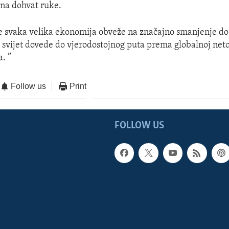
 na dohvat ruke.
e svaka velika ekonomija obveže na značajno smanjenje do 
a svijet dovede do vjerodostojnog puta prema globalnoj neto
a. ”
Follow us
Print
FOLLOW US