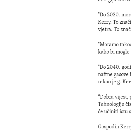
"Do 2030. mora
Kerry. To znač
vjetra. To zna
"Moramo takođe
kako bi mogle 
"Do 2040. godi
naftne gasove 
rekao je g. Ker
“Dobra vijest, 
Tehnologije čis
će učiniti ist
Gospodin Kerry