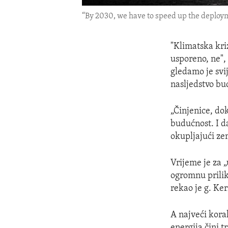
“By 2030, we have to speed up the deployme
"Klimatska kriz
usporeno, ne", 
gledamo je svij
nasljedstvo b
„Činjenice, do
budućnost. I d
okupljajući ze
Vrijeme je za 
ogromnu prilik
rekao je g. Ker
A najveći kora
energija čini t