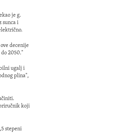
ekao je g.
z sunca i
električno.
 ove decenije
 do 2050."
lni ugalj i
odnog plina",
činiti.
priručnik koji
,5 stepeni