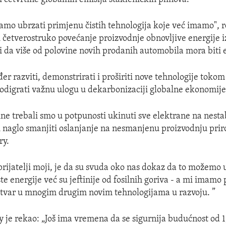
mo ubrzati primjenu čistih tehnologija koje već imamo", r
i četverostruko povećanje proizvodnje obnovljive energije i
či da više od polovine novih prodanih automobila mora biti 
r razviti, demonstrirati i proširiti nove tehnologije tokom
odigrati važnu ulogu u dekarbonizaciji globalne ekonomije
ne trebali smo u potpunosti ukinuti sve elektrane na nestabi
i naglo smanjiti oslanjanje na nesmanjenu proizvodnju prir
ry.
prijatelji moji, je da su svuda oko nas dokaz da to možemo u
te energije već su jeftinije od fosilnih goriva - a mi imamo 
u stvar u mnogim drugim novim tehnologijama u razvoju. ”
 je rekao: „Još ima vremena da se sigurnija budućnost od 1