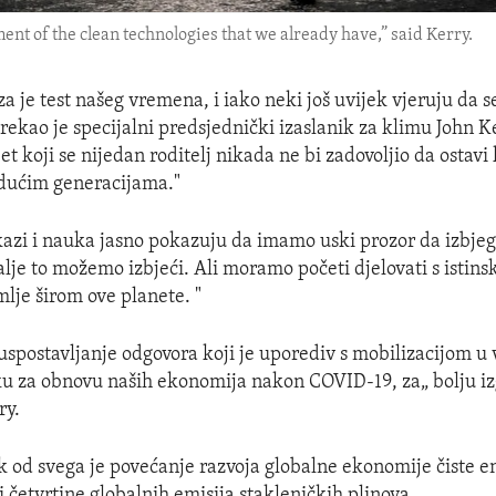
nt of the clean technologies that we already have,” said Kerry.
a je test našeg vremena, i iako neki još uvijek vjeruju da s
rekao je specijalni predsjednički izaslanik za klimu John K
et koji se nijedan roditelj nikada ne bi zadovoljio da ostavi
udućim generacijama."
kazi i nauka jasno pokazuju da imamo uski prozor da izbje
alje to možemo izbjeći. Ali moramo početi djelovati s istin
mlje širom ove planete. "
„uspostavljanje odgovora koji je uporediv s mobilizacijom u 
u za obnovu naših ekonomija nakon COVID-19, za„ bolju iz
ry.
k od svega je povećanje razvoja globalne ekonomije čiste en
ri četvrtine globalnih emisija stakleničkih plinova.