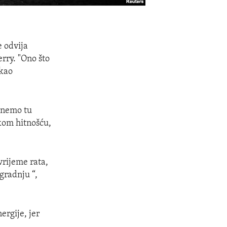
e odvija
erry. "Ono što
 kao
gnemo tu
skom hitnošću,
vrijeme rata,
gradnju “,
ergije, jer