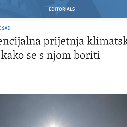
E SAD
encijalna prijetnja klimats
 kako se s njom boriti