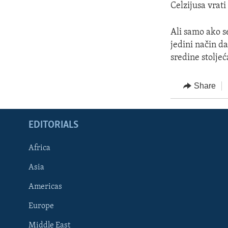
Celzijusa vrati
Ali samo ako s
jedini način d
sredine stoljeć
Share
EDITORIALS
Africa
Asia
Americas
Europe
FOLLOW US
Middle East