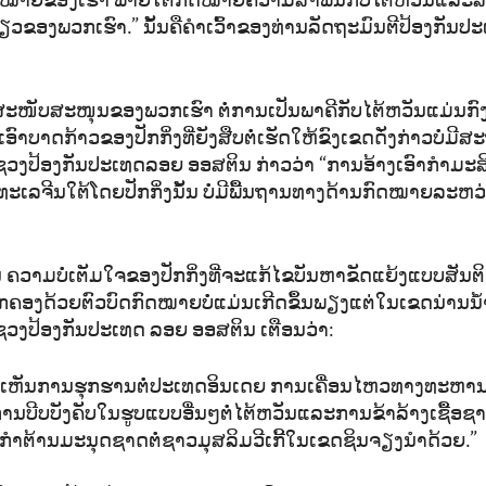
ໝາຍຂອງເຮົາ ພາຍໃຕ້ກົດໝາຍຄວາມສຳພັນກັບໄຕ້ຫວັນແລະສ
ວຂອງພວກເຮົາ.” ນັ້ນຄືຄຳເວົ້າຂອງທ່ານລັດຖະມົນຕີປ້ອງກັນ
ໜັບສະໜຸນຂອງພວກເຮົາ ຕໍ່ການເປັນພາຄີກັບໄຕ້ຫວັນແມ່ນກົງ
ົາບາດກ້າວຂອງປັກກິ່ງທີ່ຍັງສືບຕໍ່ເຮັດໃຫ້ຂົງເຂດດັ່ງກ່າວບໍ່ມ
ວງປ້ອງກັນປະເທດລອຍ ອອສຕິນ ກ່າວວ່າ “ການອ້າງເອົາກຳມະສິດ
ະເລຈີນໃຕ້ໂດຍປັກກິ່ງນັ້ນ ບໍ່ມີພື້ນຖານທາງດ້ານກົດໝາຍລະ
່ງບຸນ ຄວາມບໍ່ເຕັມໃຈຂອງປັກກິ່ງທີ່ຈະແກ້ໄຂບັນຫາຂັດແຍ້ງແບບສັ
ົກຄອງດ້ວຍຕົວບົດກົດໝາຍບໍ່ແມ່ນເກີດຂຶ້ນພຽງແຕ່ໃນເຂດນ່ານນ້ຳເ
ຊວງປ້ອງກັນປະເທດ ລອຍ ອອສຕິນ ເຕືອນວ່າ:
ດ້ເຫັນການຮຸກຮານຕໍ່ປະເທດອິນເດຍ ການເຄື່ອນໄຫວທາງທະຫານ
ະການບີບບັງຄັບໃນຮູບແບບອື່ນໆຕໍ່ໄຕ້ຫວັນແລະການຂ້າລ້າງເຊື້ອຊາ
ກຳຕ້ານມະນຸດຊາດຕໍ່ຊາວມຸສລິມວີເກີ້ໃນເຂດຊິນຈຽງນຳດ້ວຍ.”