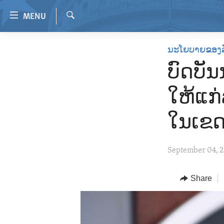
Accessibility
MENU
links
Search
Skip
HOME
ນະໂຍບາຍຂອງ
to
VIDEO
main
ບົດບັ
content
RADIO
Skip
ໃຫ້ແກ່
REGIONS
to
main
TOPICS
AFRICA
ໃນເຂດ
Navigation
ARCHIVE
AMERICAS
HUMAN RIGHTS
Skip
September 04, 
to
ABOUT US
ASIA
SECURITY AND DEFENSE
Search
EUROPE
AID AND DEVELOPMENT
Share
MIDDLE EAST
DEMOCRACY AND GOVERNANCE
ECONOMY AND TRADE