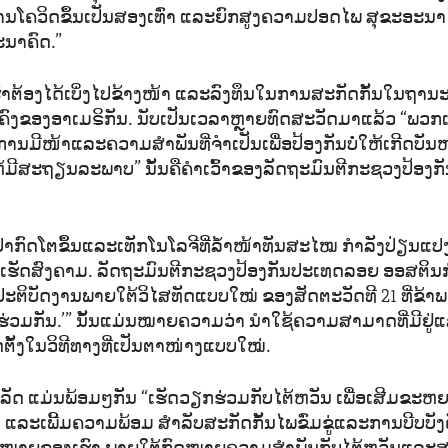
ານໂຄວິດຂຶ້ນເປັນສອງເທົ່າ ແລະຍົກສູງຄວາມປອດໄພ ສຸຂະອະ
ອະນາຄົດ.”
ຕ້ອງໄດ້ເບິ່ງໄປຂ້າງໜ້າ ແລະລົງທຶນໃນການສະກັດກັ້ນໃນຖານະທີ
ຄົງຂອງອາເມຣິກັນ. ນັບເປັນເວລາຫຼາຍທົດສະວັດມາແລ້ວ “ພວກເ
ນມີໜ້າແລະຄວາມສຳພັນທີ່ຈຳເປັນເພື່ອປ້ອງກັນບໍ່ໃຫ້ເກີດບັນ
ຫ້ມີສະຖຽນລະພາບ” ນັ້ນຄືຄຳເວົ້າຂອງລັດຖະມົນຕີກະຊວງປ້ອງກ
ວມປາກົດໂຕຂຶ້ນແລະເທັກໂນໂລຈີທີ່ລ້ຳໜ້າທັນສະໄໝ ກຳລັງປ່ຽນ
ັດສົງຄາມ. ລັດຖະມົນຕີກະຊວງປ້ອງກັນປະເທດລອຍ ອອສຕິນກ່າວ
ະຕິບັດງານພາຍໃຕ້ວິໄສທັດແບບໃໝ່ ຂອງສັດຕະວັດທີ 21 ທີ່ຂ້າພະເຈ
ຮ່ວມກັນ.’” ນັ້ນແມ່ນໝາຍຄວາມວ່າ ນຳໃຊ້ຄວາມສາມາດທີ່ມີຢູ່ແ
ດຕັ້ງໃນວິທີທາງທີ່ເປັນຕາໜ່າງແບບໃໝ່.
ດ ແມ່ນພ້ອມໆກັນ “ເຮັດວຽກຮ່ວມກັບໄຕ້ຫວັນ ເພື່ອເສີມຂະ
ລະເພີ້ມຄວາມພ້ອມ ສຳລັບສະກັດກັ້ນໄພຂົ່ມຂູ່ແລະການບີບບັງຄ