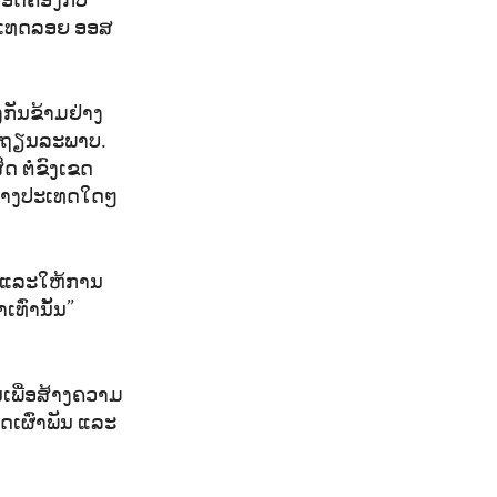
ອດຄ່ອງກັບ
ປະເທດລອຍ ອອສ
ກັນຂ້າມຢ່າງ
ີສະຖຽນລະພາບ.
 ຕໍ່ຂົງເຂດ
ຫວ່າງປະເທດໃດໆ
ນຕິແລະໃຫ້ການ
ທົ່ານັ້ນ”
ເພື່ອສ້າງຄວາມ
ດເຜົ່າພັນ ແລະ