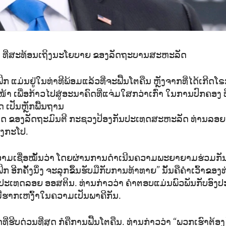
ນ ທີ່ສະທ້ອນເຖິງນະໂຍບາຍ ຂອງລັດຖະບານສະຫະລັດ
ິກ ແມ່ນຢູ່ໃນທ່າທີພ້ອມແລ້ວທີ່ຈະຟື້ນໂຕຄືນ ຫຼັງຈາກທີ່ໄດ້ເກີ
້າ ເພື່ອກ້າວໄປສູ່ອະນາຄົດທີ່ແຈ່ມໃສກວ່າເກົ່າ ໃນການປົກຄອງ 
ເປັນຫຼັກພື້ນຖານ
າດ ຂອງລັດຖະມົນຕີ ກະຊວງປ້ອງກັນປະເທດສະຫະລັດ ທ່ານລອຍ
ສິງກະໂປ.
ີຄວາມເຊື່ອໝັ້ນວ່າ ໂດຍຜ່ານການດຳເນີນຄວາມພະຍາຍາມຮ່ວມກ
ກ ອີກຄັ້ງນຶ່ງ ຈະລຸກຂຶ້ນຮັບມືກັບການທ້າທາຍ” ນັ້ນຄືຄໍາເວົ້າຂອ
ະເທດລອຍ ອອສຕິນ. ທ່ານກ່າວວ່າ ຄຳຕອບແມ່ນພົວພັນກັບອົງປະກ
ມີຮາກເຫງົ້າໃນຄວາມເປັນພາຄີກັນ.
ີ່ຮີບດ່ວນທີ່ສຸດ ກໍຄືການຟື້ນໂຕຄືນ. ທ່ານກ່າວວ່າ “ພວກເຮົາຕ້ອງໄດ