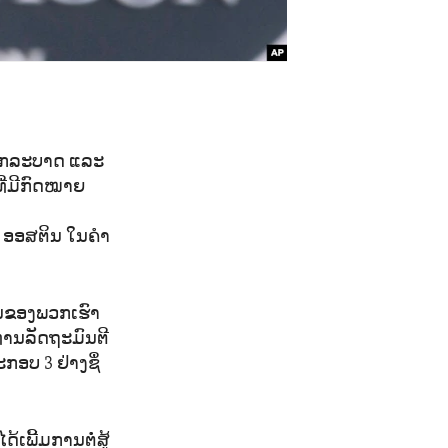
ດໂຣກລະບາດ ແລະ
ທີ່ມີກົດໝາຍ
 ອອສຕິນ ໃນຄຳ
ັນຂອງພວກເຮົາ
ງທ່ານລັດຖະມົນຕີ
ອບ 3 ຢ່າງຊຶ່
້ເພີ້ມການຕໍ່ສູ້