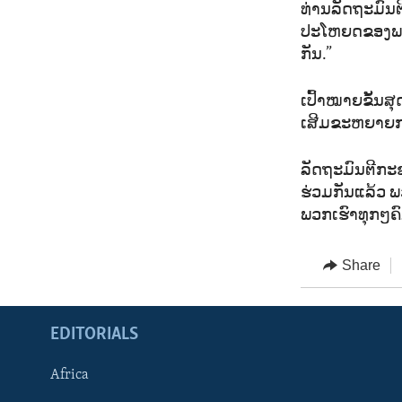
ທ່ານລັດຖະມົນ
ປະໂຫຍດຂອງພວກ
ກັນ.”
ເປົ້າໝາຍຂັ້ນສຸ
ເສີມຂະຫຍາຍກາ
ລັດຖະມົນຕີກະຊ
ຮ່ວມກັນແລ້ວ ພ
ພວກເຮົາທຸກໆຄົ
Share
EDITORIALS
Africa