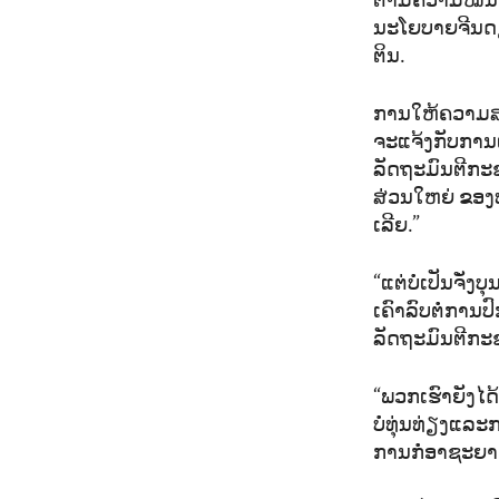
ຕາມຄວາມໝັ້ນ
ນະໂຍບາຍຈີນດຽ
ຕິນ.
ການໃຫ້ຄວາມສະ
ຈະແຈ້ງກັບການເອ
ລັດຖະມົນຕີກະຊ
ສ່ວນໃຫຍ່ ຂອງທ
ເລີຍ.”
“ແຕ່ບໍ່ເປັນຈັ
ເຄົາລົບຕໍ່ການປ
ລັດຖະມົນຕີກະ
“ພວກເຮົາຍັງໄ
ບໍ່ທຸ່ນທ່ຽງແລ
ການກໍ່ອາຊະຍາ