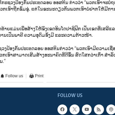
ຕີກະຊວງປ້ອງກັນປະເທດລອຍ ອອສຕິນ ກ່າວວ່າ “ພວກເຮົາຈະບໍ່
ເຮົາຖືກຂົ່ມຂູ່. ແຕ່ໃນຂະນະດຽວກັນພວກເຮົາບໍ່ຢາກໃຫ້ມີກາ
ດທ້າຍແມ່ນເພື່ອສ້າງໃຫ້ຂົງເຂດອິນໂດປາຊີຟິກ ເປັນເຂດທີ່ເສລີແລະ
ນເປັນພາຄີ ຄວາມອຸດົມຮັ່ງມີ ແລະຄວາມກ້າວໜ້າ.
ວງປ້ອງກັນປະເທດລອຍ ອອສຕິນກ່າວວ່າ “ພວກເຮົາມີຄວາມເຊື່ອ
ວກເຮົາສາມາດເສີມສ້າງອະນາຄົດທີ່ດີຂຶ້ນ ສົດໃສກວ່າເກົ່າ ສຳລ
ນ.”
Follow us
Print
FOLLOW US