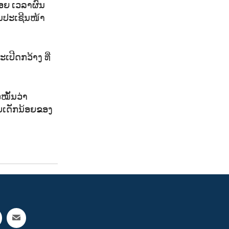
ຖອຍ ເວລາຜົນ
ນປະເຊີນໜ້າ
ເປີດກວ້າງ ທີ່
ໝັ້ນວ່າ
ັບເດັກນ້ອຍຂອງ