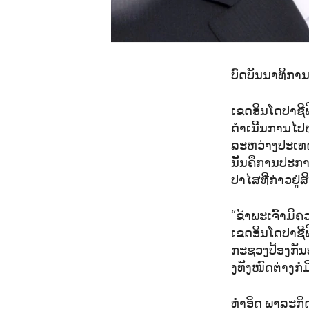
ບົດບັນນາທິກາ
ເຂດອິນໂດປາຊີຟ
ດຳເນີິນການໄປໜ
ລະຫວ່າງປະເທດ 
ນັ້ນຄືການປະກ
ປາໄສທີ່ກ່າວຢູ່
“ຂ້າພະເຈົ້າມ
ເຂດອິນໂດປາຊີຟິ
ກະຊວງປ້ອງກັນປ
ງທັງໝົດຕ່າງກໍ
ທຳອິດ ພາລະກິດທ