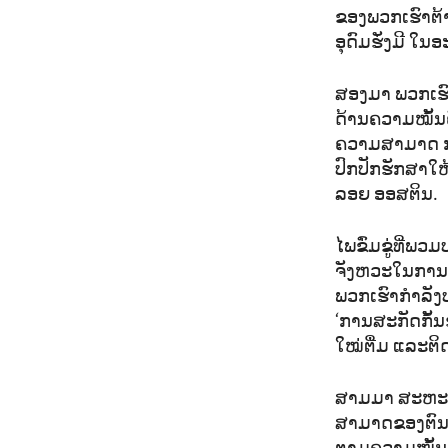
ຂອງພວກເຮົາຕ້
ອຸດົມຮັ່ງມີ ໃນ
ສອງມາ ພວກເຮົາ
ດ້ານຄວາມໝັ້ນ
ຄວາມສາມາດ ກາ
ປົກປັກຮັກສາໃ
ລອຍ ອອສຕິນ.
ໄພຂົ່ມຂູ່ທີ່ພ
ຈັງຫວະໃນການເຮ
ພວກເຮົາກຳລັງປ
‘ການສະກັດກັ້ນ
ໃໝ່ຕື່ມ ແລະຕິ
ສາມມາ ສະຫະລັ
ສາມາດຂອງຕົນ ແ