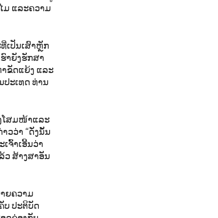
ນາໄມ ແລະຄວາມ
່ເປັນເສົາຫຼັກ
ຮົາຍັງຮັກສາ
ຫາຂັດແຍ້ງ ແລະ
ັນປະເທດ ທ່ານ
ແປງໂສມໜ້າແລະ
ວ່າ “ດັ່ງນັ້ນ
ົ້າເອີ້ນວ່າ
ລ້ວ ສ້າງສາອັນ
ຫຍາຍຄວາມ
ັບ ປະຕິບັດ