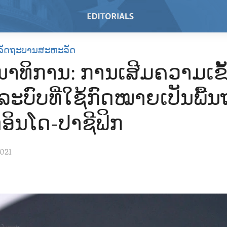
ລັດຖະບານສະຫະລັດ
ນນາທິການ: ການເສີມຄວາມເຂ
ລະບົບທີ່ໃຊ້ກົດໝາຍເປັນພື້
ອິນໂດ-ປາຊີຟິກ
2021