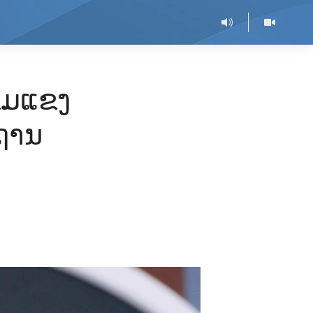
ັ້ມແຂງ
ນຖານ