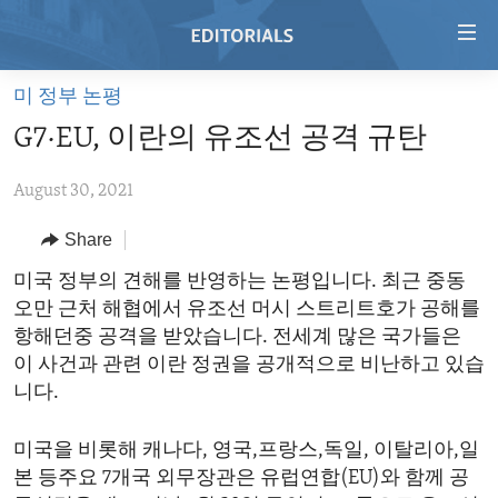
Accessibility
links
Skip
미 정부 논평
to
HOME
G7·EU, 이란의 유조선 공격 규탄
main
VIDEO
content
August 30, 2021
RADIO
Skip
to
REGIONS
Share
main
TOPICS
AFRICA
미국 정부의 견해를 반영하는 논평입니다. 최근 중동
Navigation
오만 근처 해협에서 유조선 머시 스트리트호가 공해를
Skip
ARCHIVE
AMERICAS
HUMAN RIGHTS
항해던중 공격을 받았습니다. 전세계 많은 국가들은
to
ABOUT US
ASIA
SECURITY AND DEFENSE
이 사건과 관련 이란 정권을 공개적으로 비난하고 있습
Search
니다.
EUROPE
AID AND DEVELOPMENT
FOLLOW US
MIDDLE EAST
DEMOCRACY AND GOVERNANCE
미국을 비롯해 캐나다, 영국,프랑스,독일, 이탈리아,일
본 등주요 7개국 외무장관은 유럽연합(EU)와 함께 공
ECONOMY AND TRADE