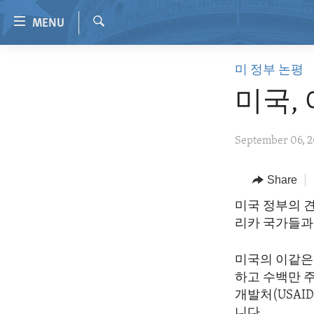
Accessibility
MENU
links
Search
Skip
HOME
미 정부 논평
to
VIDEO
main
미국,
content
RADIO
Skip
REGIONS
September 06, 2
to
main
TOPICS
AFRICA
Navigation
Share
ARCHIVE
AMERICAS
HUMAN RIGHTS
Skip
미국 정부의 견
to
ABOUT US
ASIA
SECURITY AND DEFENSE
리카 국가들과
Search
EUROPE
AID AND DEVELOPMENT
미국의 이같은
MIDDLE EAST
DEMOCRACY AND GOVERNANCE
하고 수백만 
ECONOMY AND TRADE
개발처(USAI
니다.