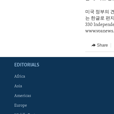
미국 정부의 
는 한글로 편지를 
330 Indepen
www.voanews.
Share
EDITORIALS
Africa
Asia
Americas
Europe
FOLLOW US