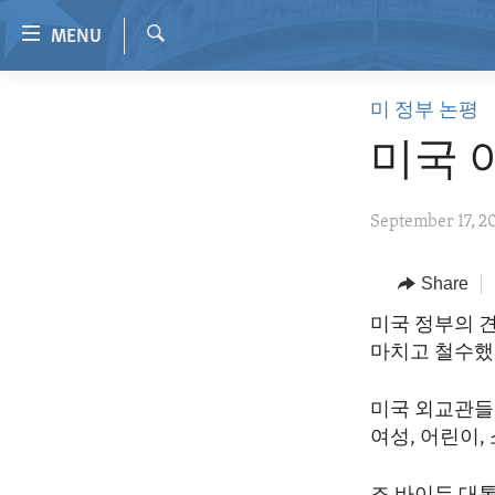
Accessibility
MENU
links
Search
Skip
HOME
미 정부 논평
to
VIDEO
main
미국 아
content
RADIO
Skip
REGIONS
September 17, 2
to
main
TOPICS
AFRICA
Navigation
Share
ARCHIVE
AMERICAS
HUMAN RIGHTS
Skip
미국 정부의 
to
ABOUT US
ASIA
SECURITY AND DEFENSE
마치고 철수했습
Search
EUROPE
AID AND DEVELOPMENT
미국 외교관들
MIDDLE EAST
DEMOCRACY AND GOVERNANCE
여성, 어린이
ECONOMY AND TRADE