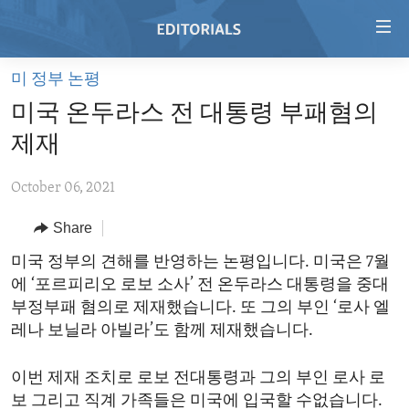
Accessibility
links
Skip
미 정부 논평
to
HOME
미국 온두라스 전 대통령 부패혐의
main
VIDEO
content
제재
RADIO
Skip
to
October 06, 2021
REGIONS
main
Share
TOPICS
AFRICA
Navigation
Skip
ARCHIVE
미국 정부의 견해를 반영하는 논평입니다. 미국은 7월
AMERICAS
HUMAN RIGHTS
to
에 ‘포르피리오 로보 소사’ 전 온두라스 대통령을 중대
ABOUT US
ASIA
SECURITY AND DEFENSE
Search
부정부패 혐의로 제재했습니다. 또 그의 부인 ‘로사 엘
EUROPE
AID AND DEVELOPMENT
레나 보닐라 아빌라’도 함께 제재했습니다.
FOLLOW US
MIDDLE EAST
DEMOCRACY AND GOVERNANCE
이번 제재 조치로 로보 전대통령과 그의 부인 로사 로
ECONOMY AND TRADE
보 그리고 직계 가족들은 미국에 입국할 수없습니다.