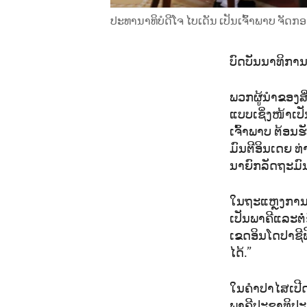
ປະທານາທິບໍດີໂຈ ໄບເດັນ ເປັນເຈົ້າພາບ ຈັດກອ
ບົດບັນນາທິກາ
ພວກຜູ້ນຳຂອງສີ່
ແບບເຊິ່ງໜ້າເປັ
ເຈົ້າພາບ ຕ້ອນ
ມົນຕີອິນເດຍ 
ນາຍົກລັດຖະມົນຕ
ໃນຖະແຫຼງການຮ່
ເປັນພາຄີແລະຕໍ
ເຂດອິນໂດປາຊີຟ
ໄດ້.”
ໃນຄຳປາໄສເປີດກ
ພາຄີປະຊາທິປະ