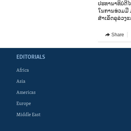
ປະທານາທິບໍດີໄ
ໃນການຮ່ວມມື ມ
ສຳເລັດລຸລ່ວງແ
Share
EDITORIALS
Africa
Asia
Americas
Europe
FOLLOW US
Middle East