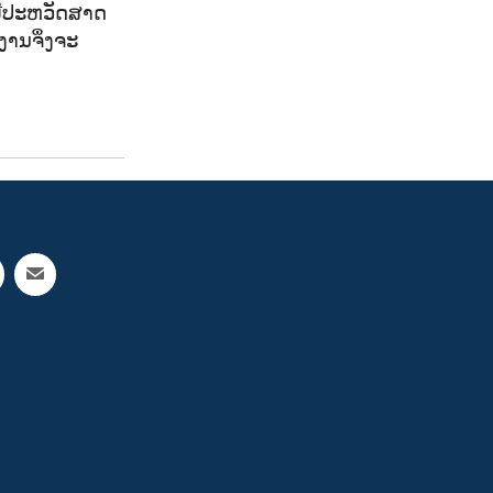
ງມີປະຫວັດສາດ
ງານຈຶ່ງຈະ