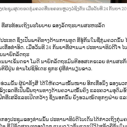
ງປະຊຸມສຸດຍອດກຸ່ມຄວດທີ່ນະຄອນຫຼວງວໍຊິງຕັນ ເມື່ອວັນທີ 24 ກັນຍາ 20
ນ ທີ່ສະທ້ອນເຖິງນະໂຍບາຍ ຂອງລັດຖະບານສະຫະລັດ
ປະເທດ ຊຶ່ງເປັນພາຄີທາງດ້ານການທູດ ທີ່ຮູ້ກັນໃນຊື່ກຸ່ມຄວດນັ້ນ 
ນເທື່ອທຳອິດ. ເມື່ອວັນທີ 24 ກັນຍາທີ່ຜ່ານມາ ປະທານາທິບໍດີໂຈ ໄບ
ຮັບນາຍົກລັດຖະ
ທ່ານນາເຣັນດຣາ ໂມດີ ນາຍົກລັດຖະມົນຕີອອສເຕຣເລຍ ທ່ານສະກັ
ີຍີ່ປຸ່ນ ທ່ານໂຢຊິຮິເດະ ຊູກະ ຢູ່ທີ່ທຳນຽບຂາວ.
ວມນັ້ນ ຜູ້ນຳທັງສີ່ ໄດ້ໃຫ້ຄວາມໝັ້ນໝາຍ ອີກເທື່ອນຶ່ງ ຂອງພວກ
່ຂົງເຂດທີ່ເປັນພື້ນຖານທາງດ້ານຄວາມໝັ້ນຄົງ ແລະຄວາມອຸດົມຮັ່ງ
ິກທີ່ເສລີແລະເປີດກວ້າງ ຊຶ່ງນອກນັ້ນ ຍັງຮວມໝົດທຸກໆຝ່າຍ 
ອງປະຊຸມຂອງທ່ານນັ້ນ ປະທານາທິບໍດີໄບເດັນໄດ້ກ່າວເຖິງກຸ່ມຄ
ໄຕ ທີ່ມີທັດສະນະຂອງໂລກ ແບບດຽວກັນແລະມີວິໄສທັດຄືກັນໃນອະ