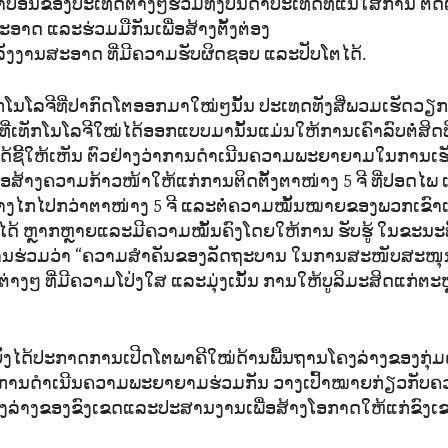
າບອນຂອງປະເທດຕ່າງໆຮວມທັງບັນດາປະເທດທີ່ແນໃສ່ການ ຕິດຕັ
ະອາດ ແລະຮ່ວມມືກັນເພື່ອສ້າງຕັ້ງຕ່ອງ
ງງານສະອາດ ທີ່ມີຄວາມຮັບຜິດຊອບ ແລະປັບໂຕໄດ້.
ເທັກໂນໂລຈີທີ່ປາກົດໂຕອອກມາໃໝ່ໆນັ້ນ ປະເທດທັງສີ່ພວມເຮັດວຽກຮ
ທີທີ່ເທັກໂນໂລຈີໃໝ່ໄດ້ອອກແບບມານັ້ນແມ່ນໃຫ້ການເຄົາລົບຕໍ່ສິ
່ໄດ້ຊີ້ໃຫ້ເຫັນ ຕົວຢ່າງວ່າການດຳເນີນຄວາມພະຍາຍາມໃນການເ
ອສ້າງຄວາມກ້າວໜ້າໃຫ້ແກ່ການຕິດຕັ້ງຕາໜ່າງ 5 ຈີ ທີ່ປອດໄພ 
າງໄກໄປກວ່າຕາໜ່າງ 5 ຈີ ແລະຕໍ່ຄວາມໝັ້ນໝາຍຂອງພວກເຂົາ
ບໂຕໄດ້ ຫຼາກຫຼາຍແລະມີຄວາມໝັ້ນຄົງໂດຍໃຫ້ການ ຮັບຮູ້ ໃນຂະນະ
ການຮ່ວມວ່າ “ຄວາມສຳຄັນຂອງລັດຖະບານ ໃນການສະໜັບສະໜຸ
ງໆ ທີ່ມີຄວາມໂປ່ງໃສ ແລະມຸ່ງເນັ້ນ ການໃຫ້ບູລິມະສິດແກ່ຕະຫຼ
່ຍັງໄດ້ປະກາດການເປີດໂຕພາຄີໃໝ່ດ້ານພື້ນຖານໂຄງລ່າງຂອງກຸ່ມຄ
ການດຳເນີນຄວາມພະຍາຍາມຮ່ວມກັນ ວາງເປົ້າໝາຍກ່ຽວກັບຄ
ຄງລ່າງຂອງຂົງເຂດແລະປະສານງານເພື່ອສ້າງໂອກາດໃຫ້ແກ່ຂົງເ