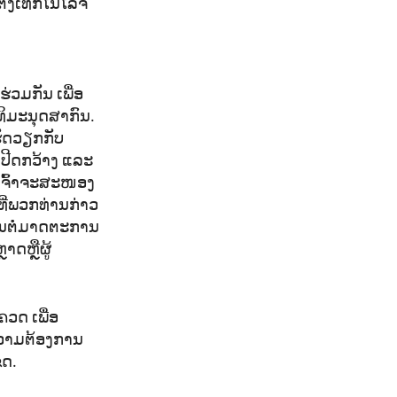
້ງເທັກໂນໂລຈີ
່ວມກັນ ເພື່ອ
ດທິມະນຸດສາກົນ.
ຮັດວຽກກັບ
ເປີດກວ້າງ ແລະ
ເຈົ້າຈະສະໜອງ
ທີ່ພວກທ່ານກ່າວ
ນຕໍ່ມາດຕະການ
າດຫຼືຜູ້
ວດ ເພື່ອ
ວາມຕ້ອງການ
ຂດ.