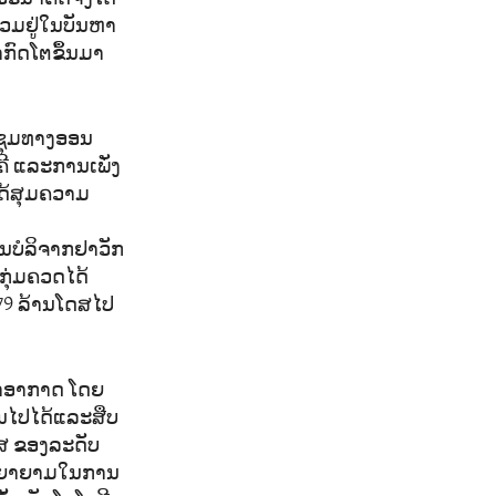
ຮວມຢູ່ໃນບັນຫາ
າກົດໂຕຂຶ້ນມາ
ປະຊຸມທາງອອນ
ີ ແລະການເພັ່ງ
ໄດ້ສຸມຄວາມ
ນບໍລິຈາກຢາວັກ
ກຸ່ມຄວດໄດ້
79 ລ້ານໂດສໄປ
ຟ້າອາກາດ ໂດຍ
ປັນໄປໄດ້ແລະສືບ
ຽສ ຂອງລະດັບ
ມພະຍາຍາມໃນການ