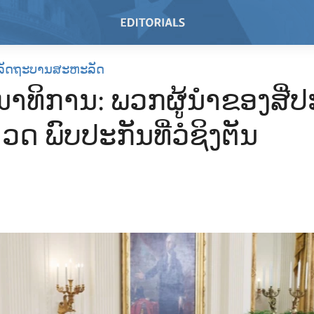
ລັດຖະບານສະຫະລັດ
ນນາທິການ: ພວກຜູ້ນຳຂອງສີ່
ຄວດ ພົບປະກັນທີ່ວໍຊິງຕັນ
1