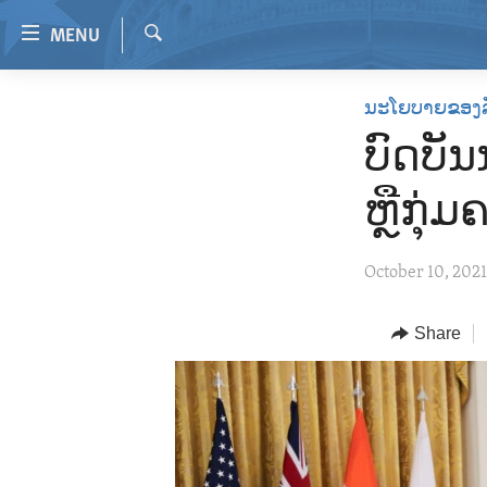
Accessibility
MENU
links
Search
Skip
HOME
ນະໂຍບາຍຂອງ
to
VIDEO
main
ບົດບັ
content
RADIO
Skip
ຫຼືກຸ່ມ
REGIONS
to
main
TOPICS
AFRICA
October 10, 202
Navigation
ARCHIVE
AMERICAS
HUMAN RIGHTS
Skip
to
ABOUT US
Share
ASIA
SECURITY AND DEFENSE
Search
EUROPE
AID AND DEVELOPMENT
MIDDLE EAST
DEMOCRACY AND GOVERNANCE
ECONOMY AND TRADE