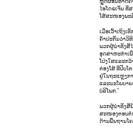
ຫຼຸດຜ່ອນທາດຄ
ໄຮໂດຣເຈັນ ທີ່ສ
ໂສ້ສະໜອງພະລັ
ເມື່ອເວົ້າເຖິງ
ຄ້ຳປະກັນວ່າວິ
ພວກຜູ້ນຳທັງສີ
ອຸດສາຫະກຳເພື່
ໂປ່ງໃສແລະກວ້
ຕ່ອງໂສ້ ທີ່ປັ
ຢູ່ໃນຖະແຫຼງ
ແລະນະໂຍບາຍຕ່າ
ບໍລິໂພກ.”
ພວກຜູ້ນຳທັງສີ
ສະໜອງຕອບຕໍ່
ດ້ານພື້ນຖານໂ