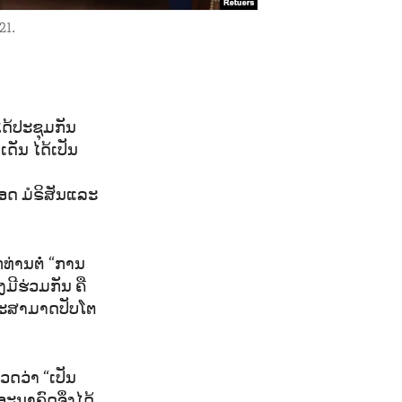
21.
ໄດ້ປະຊຸມກັນ
ເດັນ ໄດ້ເປັນ
ອດ ມໍຣິສັນແລະ
ທ່ານຕໍ່ “ການ
ມີຮ່ວມກັນ ຄື
ແລະສາມາດປັບໂຕ
ວດວ່າ “ເປັນ
ນາຄົດຈຶ່ງໄດ້