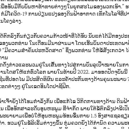
ເພື່ອຮັບມືກັບບັນຫາທ້າທາຍຕ່າງໆໃນຍຸກສະໄມຂອງພວກເຮົາ.” 
ັ້ນ ກໍມີໂຄວິດ-19 ການປ່ຽນແປງຂອງດິນຟ້າອາກາດ ເທັກໂນໂລຈີທີ່ປ
ນໂຄງລ່າງ.
່ໄດ້ຕົກລົງກັນກ່ຽວກັບຄວາມກ້າວໜ້າທີ່ໄດ້ຮັບ ນັບແຕ່ໄດ້ມີກອງ
ດຂອງພວກທ່ານ ໃນເດືອນມີນາຜ່ານມາ ໂດຍເອີ້ນບັນດາປະເທດພາຄ
19 “ມີຄວາມສຳຄັນປະຫວັດສາດ” ຊຶ່ງພວກທ່ານ ໃຫ້ຂໍ້ສັງເກດວ່າ 
ການ
ັ່ງກ່າວແລະພວມຢູ່ໃນເສັ້ນທາງໄປສູ່ການບັນລຸເປົ້າໝາຍໃນກາ
ລ້ານໂດສໃຫ້ແກ່ທົ່ວໂລກ ພາຍໃນທ້າຍປີ 2022. ມາຮອດປັດຈຸບັນນີ້ 
ນທີ່ປອດໄພ ມີປະສິດທິຜົນ ແລະຄ້ຳປະກັນທາງດ້ານຄຸນນະພາບ 
ເທດຕ່າງໆ ຢູ່ໃນເຂດອິນໂດປາຊີຟິກ.
ົາເຈົ້າຍັງໄດ້ໂຮມກຳລັງກັນ ເພື່ອແກ້ໄຂ ວິກິດການທາງດ້ານ ດິນ
ນ ເພື່ອຮັກສາລະດັບອຸນຫະພູມ ທີ່ຈຳກັດ ພາຍໃຕ້ຂໍ້ຕົກລົງປາຣີເ
ພະຍາຍາມເພື່ອບໍ່ໃຫ້ອຸນຫະພູມຮ້ອນຂຶ້ນກາຍ 1.5 ອົງສາແຊລຊ
. ຮວມຢູ່ໃນຂໍ້ລິເລີ້ມຕ່າງໆນັ້ນ ກຸ່ມຄວດຍັງໄດ້ກຳນົດ ຄວາ