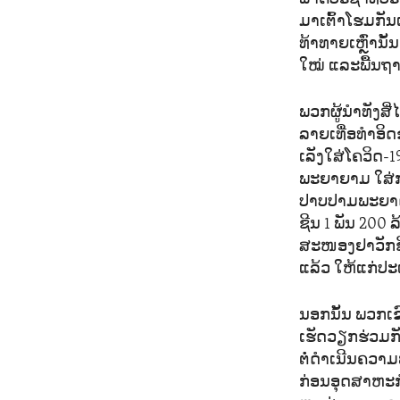
ມາເຕົ້າໂຮມກັນ
ທ້າທາຍເຫຼົ່ານ
ໃໝ່ ແລະພື້ນຖາ
ພວກຜູ້ນຳທັງສີ
ລາຍເທື່ອທຳອິ
ເລັງໃສ່ໂຄວິດ-
ພະຍາຍາມ ໃສ່
ປາບປາມພະຍາດດ
ຊີນ 1 ພັນ 200 
ສະໜອງຢາວັກຊີ
ແລ້ວ ໃຫ້ແກ່ປະ
ນອກນັ້ນ ພວກເຂ
ເຮັດວຽກຮ່ວມກັ
ຕໍ່ດຳເນີນຄວາມ
ກ່ອນອຸດສາຫະກຳ