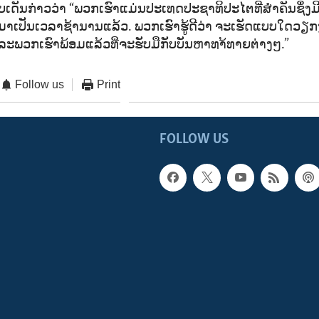
ບເດັນກ່າວວ່າ “ພວກເຮົາແມ່ນປະເທດປະຊາທິປະໄຕທີ່ສຳຄັນຊຶ່
າເປັນເວລາຊ້ານານແລ້ວ. ພວກເຮົາຮູ້ດີວ່າ ຈະເຮັດແບບໃດວຽກ
ລະພວກເຮົາພ້ອມແລ້ວທີ່ຈະຮັບມືກັບບັນຫາທາ້ທາຍຕ່າງໆ.”
Follow us
Print
FOLLOW US