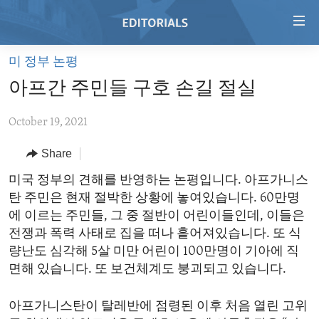
Accessibility
links
Skip
미 정부 논평
to
HOME
아프간 주민들 구호 손길 절실
main
VIDEO
content
October 19, 2021
RADIO
Skip
to
REGIONS
Share
main
TOPICS
AFRICA
미국 정부의 견해를 반영하는 논평입니다. 아프가니스
Navigation
탄 주민은 현재 절박한 상황에 놓여있습니다. 60만명
Skip
ARCHIVE
AMERICAS
HUMAN RIGHTS
에 이르는 주민들, 그 중 절반이 어린이들인데, 이들은
to
ABOUT US
ASIA
SECURITY AND DEFENSE
전쟁과 폭력 사태로 집을 떠나 흩어져있습니다. 또 식
Search
량난도 심각해 5살 미만 어린이 100만명이 기아에 직
EUROPE
AID AND DEVELOPMENT
FOLLOW US
면해 있습니다. 또 보건체계도 붕괴되고 있습니다.
MIDDLE EAST
DEMOCRACY AND GOVERNANCE
아프가니스탄이 탈레반에 점령된 이후 처음 열린 고위
ECONOMY AND TRADE