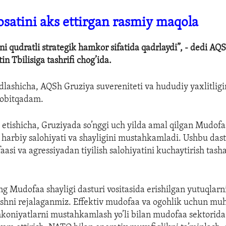
satini aks ettirgan rasmiy maqola
i qudratli strategik hamkor sifatida qadrlaydi”, - dedi A
tin Tbilisiga tashrifi chog’ida.
idlashicha, AQSh Gruziya suvereniteti va hududiy yaxlitligi
sobitqadam.
 etishicha, Gruziyada so’nggi uch yilda amal qilgan Mudofa
arbiy salohiyati va shayligini mustahkamladi. Ushbu dastu
asi va agressiyadan tiyilish salohiyatini kuchaytirish tash
ng Mudofaa shayligi dasturi vositasida erishilgan yutuqlarn
ishni rejalaganmiz. Effektiv mudofaa va ogohlik uchun mu
mkoniyatlarni mustahkamlash yo’li bilan mudofaa sektorida 