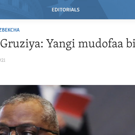
'ZBEKCHA
ruziya: Yangi mudofaa bi
021