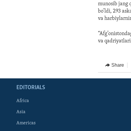
munosib jang q
bo’ldi, 293 as
va harbiylarnin
“Afg’onistonda
va qadriyatlar
Share
EDITORIALS
Africa
Asia
Americas