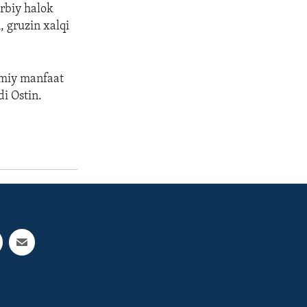
arbiy halok
, gruzin xalqi
umiy manfaat
i Ostin.