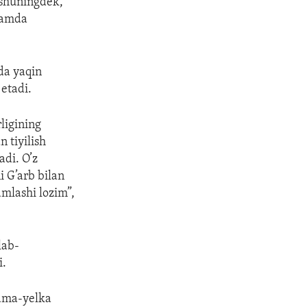
 shuningdek,
 hamda
da yaqin
etadi.
ligining
 tiyilish
adi. O’z
 G’arb bilan
mlashi lozim”,
lab-
i.
kama-yelka