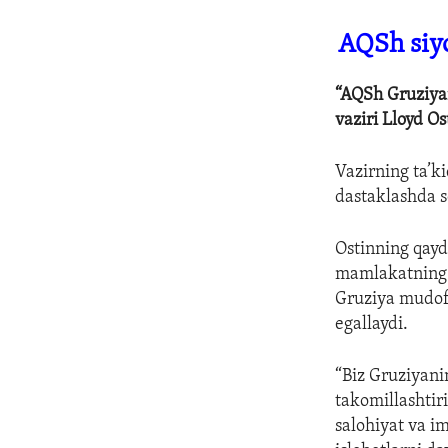
AQSh siyo
“AQSh Gruziyan
vaziri Lloyd Os
Vazirning ta’k
dastaklashda 
Ostinning qayd
mamlakatning h
Gruziya mudofa
egallaydi.
“Biz Gruziyani
takomillashtir
salohiyat va i