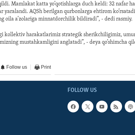
ildi. Mamlakat katta yo’qotishlarga duch keldi: 32 nafar h
kar yaralandi. AQSh berilgan qurbonlarga ehtirom ko’rsatadi
g oila a’zolariga minnatdorchilik bildiradi”, - dedi rasmiy.
gi kollektiv harakatlarimiz strategik sherikchiligimiz, um
imizning mustahkamligini anglatadi”, - deya qo’shimcha qild
Follow us
Print
FOLLOW US