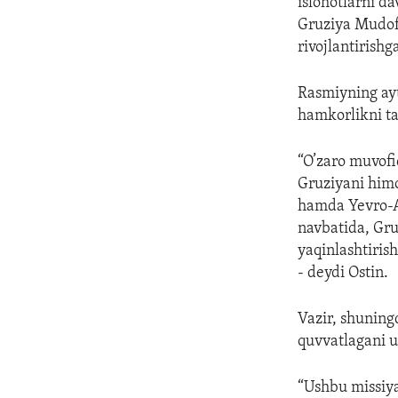
islohotlarni d
Gruziya Mudofa
rivojlantirishg
Rasmiyning ayt
hamkorlikni ta
“O’zaro muvof
Gruziyani himo
hamda Yevro-At
navbatida, Gr
yaqinlashtiris
- deydi Ostin.
Vazir, shuning
quvvatlagani u
“Ushbu missiya