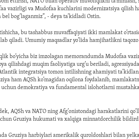
avom ettirish, NATO bilan operativ muvofiqlikni ta’minlash,
a vazirligi va Mudofaa kuchlarini modernizatsiya qilish
a bel bog’laganmiz”, - deya ta’kidladi Ostin.
ishicha, bu tashabbus muvaffaqiyati ikki mamlakat o’rtasi
lab qiladi. Umumiy maqsadlar yo’lida hamjihatlikni taqozo 
iqlik bo’yicha biz imzolagan memorandumda Mudofaa vazir
ya qilishdagi muqim faoliyatiga urg’u beriladi, agressiyadan
lantik integratsiya tomon intilishning ahamiyati ta’kidlan
uziya ham AQSh ko’magidan oqilona foydalanib, mamlakatni
h uchun demokratiya va fundamental islohotlarni mustahka
dek, AQSh va NATO ning Afg’onistondagi harakatlarini qo’l
chun Gruziya hukumati va xalqiga minnatdorchilik bildird
da Gruziya harbiylari amerikalik quroldoshlari bilan yel