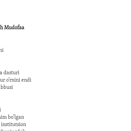
QSh Mudofaa
ni
a dasturi
r o’rnini endi
abbusi
i
him bo’lgan
institutsion