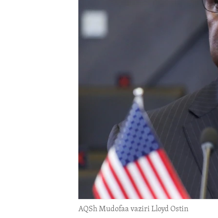
ENVIRONMENT AND HEALTH
IDEALS AND INSTITUTIONS
AQSh Mudofaa vaziri Lloyd Ostin