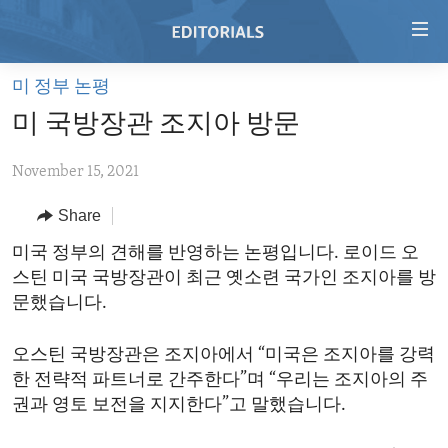
Accessibility
links
Skip
미 정부 논평
to
HOME
미 국방장관 조지아 방문
main
VIDEO
content
November 15, 2021
RADIO
Skip
to
REGIONS
Share
main
TOPICS
AFRICA
미국 정부의 견해를 반영하는 논평입니다. 로이드 오
Navigation
스틴 미국 국방장관이 최근 옛소련 국가인 조지아를 방
Skip
ARCHIVE
AMERICAS
HUMAN RIGHTS
문했습니다.
to
ABOUT US
ASIA
SECURITY AND DEFENSE
Search
오스틴 국방장관은 조지아에서 “미국은 조지아를 강력
EUROPE
AID AND DEVELOPMENT
FOLLOW US
한 전략적 파트너로 간주한다”며 “우리는 조지아의 주
MIDDLE EAST
DEMOCRACY AND GOVERNANCE
권과 영토 보전을 지지한다”고 말했습니다.
ECONOMY AND TRADE