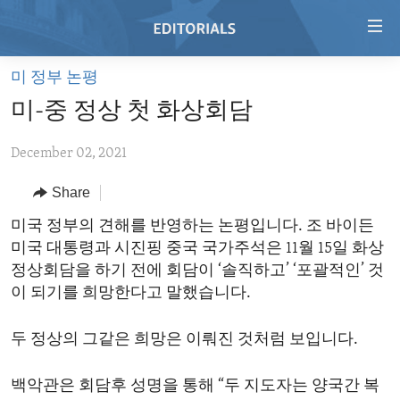
Accessibility
links
Skip
미 정부 논평
to
HOME
미-중 정상 첫 화상회담
main
VIDEO
content
December 02, 2021
RADIO
Skip
to
REGIONS
Share
main
TOPICS
AFRICA
미국 정부의 견해를 반영하는 논평입니다. 조 바이든
Navigation
미국 대통령과 시진핑 중국 국가주석은 11월 15일 화상
Skip
ARCHIVE
AMERICAS
HUMAN RIGHTS
정상회담을 하기 전에 회담이 ‘솔직하고’ ‘포괄적인’ 것
to
ABOUT US
ASIA
SECURITY AND DEFENSE
이 되기를 희망한다고 말했습니다.
Search
EUROPE
AID AND DEVELOPMENT
FOLLOW US
두 정상의 그같은 희망은 이뤄진 것처럼 보입니다.
MIDDLE EAST
DEMOCRACY AND GOVERNANCE
백악관은 회담후 성명을 통해 “두 지도자는 양국간 복
ECONOMY AND TRADE