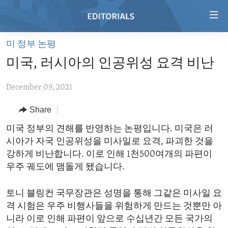
Accessibility
links
Skip
미 정부 논평
to
HOME
미국, 러시아의 인공위성 요격 비난
main
VIDEO
content
December 09, 2021
RADIO
Skip
to
REGIONS
Share
main
TOPICS
AFRICA
미국 정부의 견해를 반영하는 논평입니다. 미국은 러
Navigation
시아가 자국 인공위성을 미사일로 요격, 파괴한 것을
Skip
ARCHIVE
AMERICAS
HUMAN RIGHTS
강하게 비난합니다. 이로 인해 1천500여개의 파편이
to
ABOUT US
ASIA
SECURITY AND DEFENSE
우주 궤도에 맴돌게 됐습니다.
Search
EUROPE
AID AND DEVELOPMENT
FOLLOW US
토니 블링컨 국무장관은 성명을 통해 그같은 미사일 요
MIDDLE EAST
DEMOCRACY AND GOVERNANCE
격 시험은 우주 비행사들을 위험하게 만드는 것뿐만 아
니라 이로 인해 파편이 앞으로 수십년간 모든 국가의
ECONOMY AND TRADE