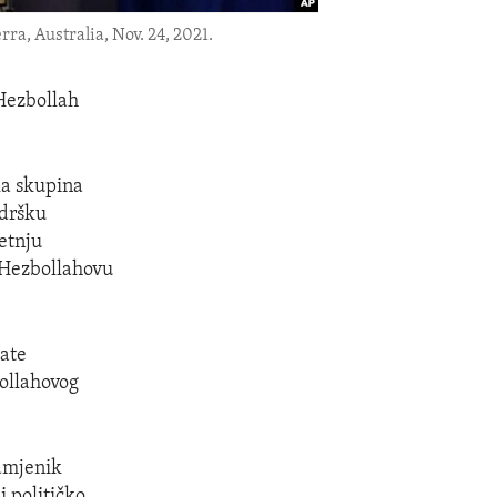
a, Australia, Nov. 24, 2021.
 Hezbollah
ka skupina
odršku
jetnju
o Hezbollahovu
tate
ollahovog
Zamjenik
 političko