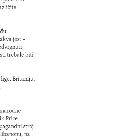
zličite
eđu
akva jest –
podvrgnuti
ti trebale biti
ige, Britaniju,
i
đunarodne
ik Price.
opagandni stroj
 Libanonu, na