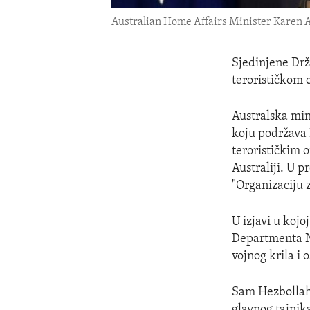
Australian Home Affairs Minister Karen A
Sjedinjene Drž
terorističkom
Australska min
koju podržava 
terorističkim o
Australiji. U p
"Organizaciju 
U izjavi u koj
Departmenta Ne
vojnog krila i 
Sam Hezbollah 
glavnog tajnik