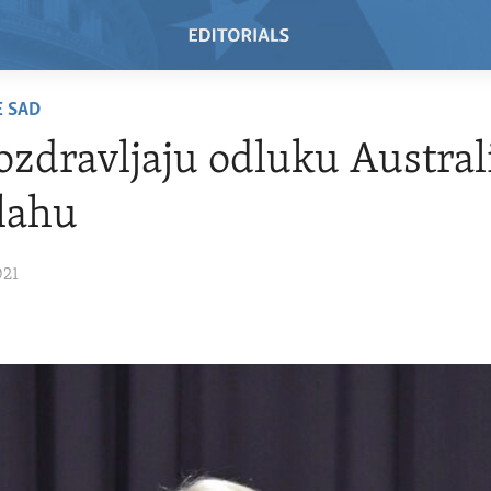
E SAD
zdravljaju odluku Australi
lahu
021