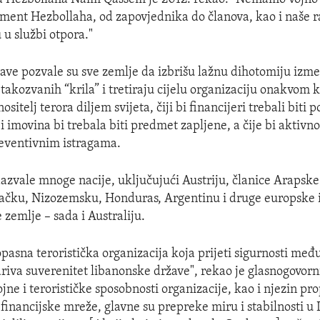
lement Hezbollaha, od zapovjednika do članova, kao i naše ra
 u službi otpora."
ave pozvale su sve zemlje da izbrišu lažnu dihotomiju izm
takozvanih “krila” i tretiraju cijelu organizaciju onakvom k
ositelj terora diljem svijeta, čiji bi financijeri trebali biti 
i imovina bi trebala biti predmet zapljene, a čije bi aktivnos
eventivnim istragama.
azvale mnoge nacije, uključujući Austriju, članice Arapske l
čku, Nizozemsku, Honduras, Argentinu i druge europske 
zemlje – sada i Australiju.
opasna teroristička organizacija koja prijeti sigurnosti me
driva suverenitet libanonske države", rekao je glasnogovorn
ne i terorističke sposobnosti organizacije, kao i njezin pr
financijske mreže, glavne su prepreke miru i stabilnosti u