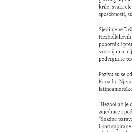
krilo; svaki e
sposobnosti, su
Sjedinjene Drž
Hezbollahovih 
pobornik i pren
sankcijama, čij
podvrgnute pr
Pozivu su se od
Kanadu, Njema
latinoameričke 
"Hezbollah je 
zajednice i po
“Snažne paravoj
i korumpirane 