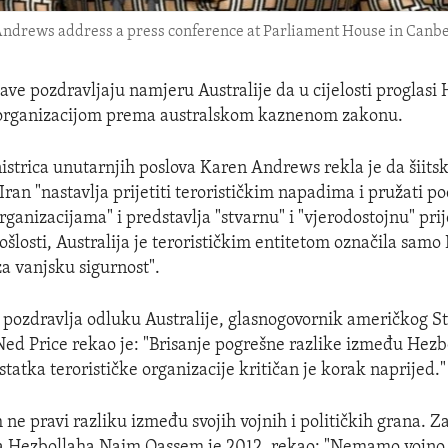
ndrews address a press conference at Parliament House in Canberr
ave pozdravljaju namjeru Australije da u cijelosti proglasi
 organizacijom prema australskom kaznenom zakonu.
istrica unutarnjih poslova Karen Andrews rekla je da šiits
Iran "nastavlja prijetiti terorističkim napadima i pružati p
rganizacijama" i predstavlja "stvarnu" i "vjerodostojnu" pri
rošlosti, Australija je terorističkim entitetom označila sam
za vanjsku sigurnost".
oj pozdravlja odluku Australije, glasnogovornik američkog S
d Price rekao je: "Brisanje pogrešne razlike između Hezb
ostatka terorističke organizacije kritičan je korak naprijed."
ne pravi razliku između svojih vojnih i političkih grana. 
a Hezbollaha Naim Qassem je 2012. rekao: "Nemamo vojno i