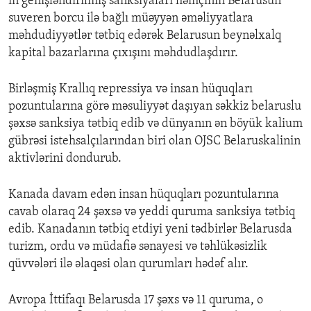
ın genişləndirilmiş sanksiyaları həmçinin Belarusun
suveren borcu ilə bağlı müəyyən əməliyyatlara
məhdudiyyətlər tətbiq edərək Belarusun beynəlxalq
kapital bazarlarına çıxışını məhdudlaşdırır.
Birləşmiş Krallıq repressiya və insan hüquqları
pozuntularına görə məsuliyyət daşıyan səkkiz belaruslu
şəxsə sanksiya tətbiq edib və dünyanın ən böyük kalium
gübrəsi istehsalçılarından biri olan OJSC Belaruskalinin
aktivlərini dondurub.
Kanada davam edən insan hüquqları pozuntularına
cavab olaraq 24 şəxsə və yeddi quruma sanksiya tətbiq
edib. Kanadanın tətbiq etdiyi yeni tədbirlər Belarusda
turizm, ordu və müdafiə sənayesi və təhlükəsizlik
qüvvələri ilə əlaqəsi olan qurumları hədəf alır.
Avropa İttifaqı Belarusda 17 şəxs və 11 quruma, o