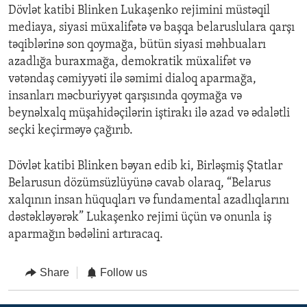
Dövlət katibi Blinken Lukaşenko rejimini müstəqil
mediaya, siyasi müxalifətə və başqa belaruslulara qarşı
təqiblərinə son qoymağa, bütün siyasi məhbuaları
azadlığa buraxmağa, demokratik müxalifət və
vətəndaş cəmiyyəti ilə səmimi dialoq aparmağa,
insanları məcburiyyət qarşısında qoymağa və
beynəlxalq müşahidəçilərin iştirakı ilə azad və ədalətli
seçki keçirməyə çağırıb.
Dövlət katibi Blinken bəyan edib ki, Birləşmiş Ştatlar
Belarusun dözümsüzlüyünə cavab olaraq, “Belarus
xalqının insan hüquqları və fundamental azadlıqlarını
dəstəkləyərək” Lukaşenko rejimi üçün və onunla iş
aparmağın bədəlini artıracaq.
Share
Follow us