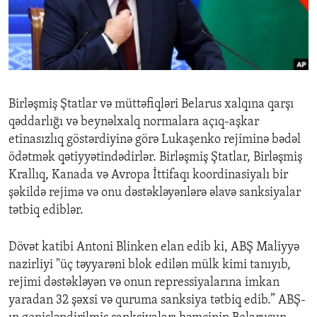
ENVIRONMENT AND HEALTH
IDEALS AND INSTITUTIONS
Birləşmiş Ştatlar və müttəfiqləri Belarus xalqına qarşı
qəddarlığı və beynəlxalq normalara açıq-aşkar
etinasızlıq göstərdiyinə görə Lukaşenko rejiminə bədəl
ödətmək qətiyyətindədirlər. Birləşmiş Ştatlar, Birləşmiş
Krallıq, Kanada və Avropa İttifaqı koordinasiyalı bir
şəkildə rejimə və onu dəstəkləyənlərə əlavə sanksiyalar
tətbiq ediblər.
Dövət katibi Antoni Blinken elan edib ki, ABŞ Maliyyə
nazirliyi "üç təyyarəni blok edilən mülk kimi tanıyıb,
rejimi dəstəkləyən və onun repressiyalarına imkan
yaradan 32 şəxsi və quruma sanksiya tətbiq edib.” ABŞ-