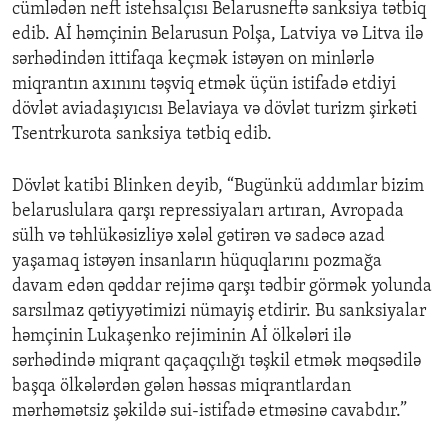
cümlədən neft istehsalçısı Belarusneftə sanksiya tətbiq
edib. Aİ həmçinin Belarusun Polşa, Latviya və Litva ilə
sərhədindən ittifaqa keçmək istəyən on minlərlə
miqrantın axınını təşviq etmək üçün istifadə etdiyi
dövlət aviadaşıyıcısı Belaviaya və dövlət turizm şirkəti
Tsentrkurota sanksiya tətbiq edib.
Dövlət katibi Blinken deyib, “Bugünkü addımlar bizim
belaruslulara qarşı repressiyaları artıran, Avropada
sülh və təhlükəsizliyə xələl gətirən və sadəcə azad
yaşamaq istəyən insanların hüquqlarını pozmağa
davam edən qəddar rejimə qarşı tədbir görmək yolunda
sarsılmaz qətiyyətimizi nümayiş etdirir. Bu sanksiyalar
həmçinin Lukaşenko rejiminin Aİ ölkələri ilə
sərhədində miqrant qaçaqçılığı təşkil etmək məqsədilə
başqa ölkələrdən gələn həssas miqrantlardan
mərhəmətsiz şəkildə sui-istifadə etməsinə cavabdır.”