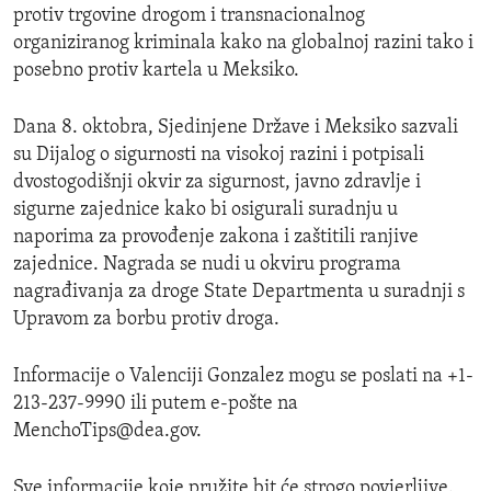
protiv trgovine drogom i transnacionalnog
organiziranog kriminala kako na globalnoj razini tako i
posebno protiv kartela u Meksiko.
Dana 8. oktobra, Sjedinjene Države i Meksiko sazvali
su Dijalog o sigurnosti na visokoj razini i potpisali
dvostogodišnji okvir za sigurnost, javno zdravlje i
sigurne zajednice kako bi osigurali suradnju u
naporima za provođenje zakona i zaštitili ranjive
zajednice. Nagrada se nudi u okviru programa
nagrađivanja za droge State Departmenta u suradnji s
Upravom za borbu protiv droga.
Informacije o Valenciji Gonzalez mogu se poslati na +1-
213-237-9990 ili putem e-pošte na
MenchoTips@dea.gov.
Sve informacije koje pružite bit će strogo povjerljive.