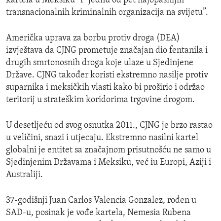
kartela u Meksiku” i “jednu od pet najopasnijih
transnacionalnih kriminalnih organizacija na svijetu”.
Američka uprava za borbu protiv droga (DEA)
izvještava da CJNG prometuje značajan dio fentanila i
drugih smrtonosnih droga koje ulaze u Sjedinjene
Države. CJNG također koristi ekstremno nasilje protiv
suparnika i meksičkih vlasti kako bi proširio i održao
teritorij u strateškim koridorima trgovine drogom.
U desetljeću od svog osnutka 2011., CJNG je brzo rastao
u veličini, snazi i utjecaju. Ekstremno nasilni kartel
globalni je entitet sa značajnom prisutnošću ne samo u
Sjedinjenim Državama i Meksiku, već iu Europi, Aziji i
Australiji.
37-godišnji Juan Carlos Valencia Gonzalez, rođen u
SAD-u, posinak je vođe kartela, Nemesia Rubena