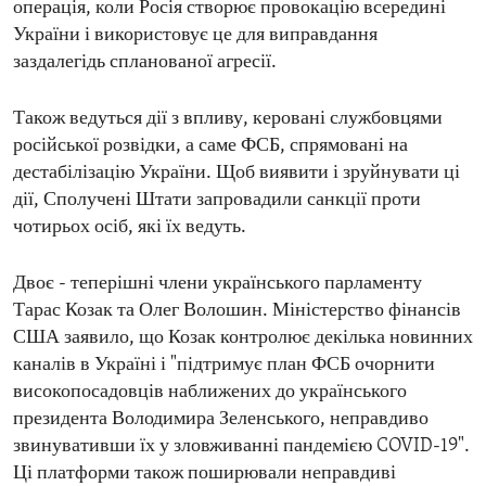
операція, коли Росія створює провокацію всередині
України і використовує це для виправдання
заздалегідь спланованої агресії.
Також ведуться дії з впливу, керовані службовцями
російської розвідки, а саме ФСБ, спрямовані на
дестабілізацію України. Щоб виявити і зруйнувати ці
дії, Сполучені Штати запровадили санкції проти
чотирьох осіб, які їх ведуть.
Двоє - теперішні члени українського парламенту
Тарас Козак та Олег Волошин. Міністерство фінансів
США заявило, що Козак контролює декілька новинних
каналів в Україні і "підтримує план ФСБ очорнити
високопосадовців наближених до українського
президента Володимира Зеленського, неправдиво
звинувативши їх у зловживанні пандемією COVID-19".
Ці платформи також поширювали неправдиві