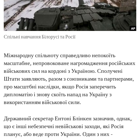
ENVIRONMENT AND HEALTH
IDEALS AND INSTITUTIONS
Спільні навчання Білорусі та Росії
Міжнародну спільноту справедливо непокоїть
масштабне, непровоковане нагромадження російських
військових сил на кордоні з Україною. Сполучені
Штати заявляють, разом з союзниками та партнерами,
про масштбні наслідки, якщо Росія заперечить
дипломатію і знову скоїть напад на Україну з
використанням військової сили.
Державний секретар Ентоні Блінкен зазначив, однак,
що є інші небезпечні невійськові заходи, які Росія
планує, або веде проти України. Один з них -