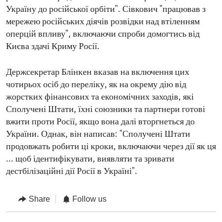
Україну до російської орбіти". Сівкович "працював з
мережею російських діячів розвідки над втіленням
оперцій впливу", включаючи спроби домогтись від
Києва здачі Криму Росії.
Держсекретар Блінкен вказав на включення цих
чотирьох осіб до переліку, як на окрему дію від
жорстких фінансових та економічних заходів, які
Сполучені Штати, їхні союзники та партнери готові
вжити проти Росії, якщо вона далі вторгнеться до
України. Однак, він написав: "Сполучені Штати
продовжать робити ці кроки, включаючи через дії як ця
... щоб ідентифікувати, виявляти та зривати
дестбілізаційні дії Росії в Україні".
Share
Follow us