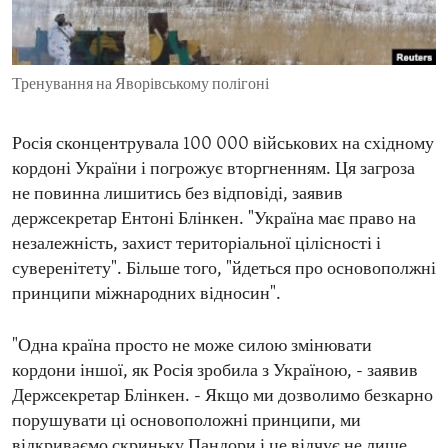
ENVIRONMENT AND HEALTH
IDEALS AND INSTITUTIONS
Тренування на Яворівському полігоні
Росія сконцентрувала 100 000 військових на східному
кордоні України і погрожує вторгненням. Ця загроза
не повинна лишитись без відповіді, заявив
держсекретар Ентоні Блінкен. "Україна має право на
незалежність, захист територіальної цілісності і
суверенітету". Більше того, "йдеться про основополжні
принципи міжнародних відносин".
"Одна країна просто не може силою змінювати
кордони іншої, як Росія зробила з Україною, - заявив
Держсекретар Блінкен. - Якщо ми дозволимо безкарно
порушувати ці основоположні принципи, ми
відкриваємо скриньку Пандори і це відчує не лише