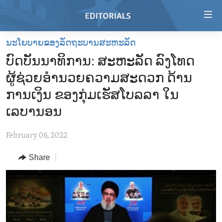
Accessibility
links
Skip
ນະໂຍບາຍຂອງລັດຖະບານສະຫະລັດ
to
HOME
ບົດບັນນາທິການ: ສະຫະລັດ ລົງໂທດ
main
VIDEO
content
ຜູ້ຊ່ວຍອຳນວຍຄວາມສະດວກ ດ້ານ
RADIO
Skip
ການເງິນ ຂອງກຸ່ມເຮັສໂບລລາ ໃນ
to
REGIONS
ເລບານອນ
main
TOPICS
AFRICA
Navigation
February 06, 2022
Skip
ARCHIVE
AMERICAS
HUMAN RIGHTS
to
Share
ABOUT US
ASIA
SECURITY AND DEFENSE
Search
EUROPE
AID AND DEVELOPMENT
FOLLOW US
MIDDLE EAST
DEMOCRACY AND GOVERNANCE
ECONOMY AND TRADE