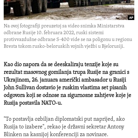
ENVIRONMENT AND HEALTH
IDEALS AND INSTITUTIONS
Na ovoj fotografiji preuzetoj sa video snimka Ministarstva
odbrane Rusije 10. februara 2022, ruski sistemi
protivvazdušne odbrane S-400 vide se na poligonu u regionu
Bresta tokom rusko-beloruskih vojnih vježbi u Bjelorusiji.
Kao dio napora da se deeskaliraju tenzije koje su
rezultat masovnog gomilanja trupa Rusije na granici s
Ukrajinom, 26. januara američki ambasador u Rusiji
John Sullivan dostavio je ruskim vlastima set pisanih
odgovora koji se odnose na sigurnosne zahtjeve koje je
Rusija postavila NATO-u.
"To postavlja ozbiljan diplomatski put naprijed, ako
Rusija to izabere", rekao je državni sekretar Antony
Blinken na kasnijoj konferenciji za novinare.