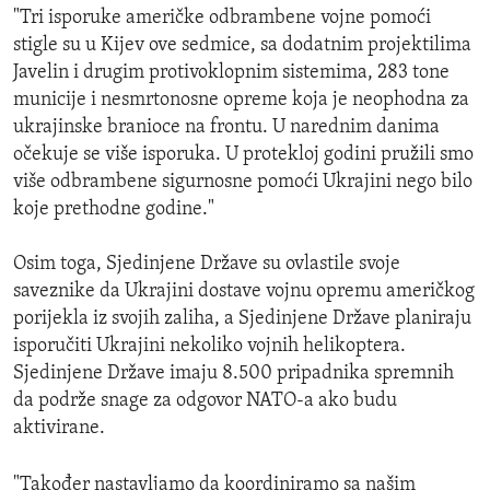
"Tri isporuke američke odbrambene vojne pomoći
stigle su u Kijev ove sedmice, sa dodatnim projektilima
Javelin i drugim protivoklopnim sistemima, 283 tone
municije i nesmrtonosne opreme koja je neophodna za
ukrajinske branioce na frontu. U narednim danima
očekuje se više isporuka. U protekloj godini pružili smo
više odbrambene sigurnosne pomoći Ukrajini nego bilo
koje prethodne godine."
Osim toga, Sjedinjene Države su ovlastile svoje
saveznike da Ukrajini dostave vojnu opremu američkog
porijekla iz svojih zaliha, a Sjedinjene Države planiraju
isporučiti Ukrajini nekoliko vojnih helikoptera.
Sjedinjene Države imaju 8.500 pripadnika spremnih
da podrže snage za odgovor NATO-a ako budu
aktivirane.
"Također nastavljamo da koordiniramo sa našim