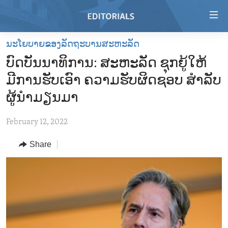
Accessibility
links
Skip
ນະໂຍບາຍຂອງລັດຖະບານສະຫະລັດ
to
HOME
ບົດບັນນາທິການ: ສະຫະລັດ ຊຸກຍູ້ໃຫ້
main
VIDEO
content
ມີການຮັບເອົາ ຄວາມຮັບຜິດຊອບ ສຳລັບ
RADIO
Skip
ຜູ້ນຳມຽນມາ
to
REGIONS
main
February 12, 2022
TOPICS
AFRICA
Navigation
Skip
Share
ARCHIVE
AMERICAS
HUMAN RIGHTS
to
ABOUT US
ASIA
SECURITY AND DEFENSE
Search
EUROPE
AID AND DEVELOPMENT
FOLLOW US
MIDDLE EAST
DEMOCRACY AND GOVERNANCE
ECONOMY AND TRADE