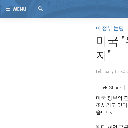
Accessibility
MENU
links
Search
Skip
HOME
미 정부 논평
to
VIDEO
main
미국 
content
RADIO
Skip
지"
REGIONS
to
main
TOPICS
AFRICA
February 15, 20
Navigation
ARCHIVE
AMERICAS
HUMAN RIGHTS
Skip
to
ABOUT US
Share
ASIA
SECURITY AND DEFENSE
Search
EUROPE
AID AND DEVELOPMENT
미국 정부의 
조시키고 있다”
MIDDLE EAST
DEMOCRACY AND GOVERNANCE
습니다.
ECONOMY AND TRADE
웬디 셔먼 국