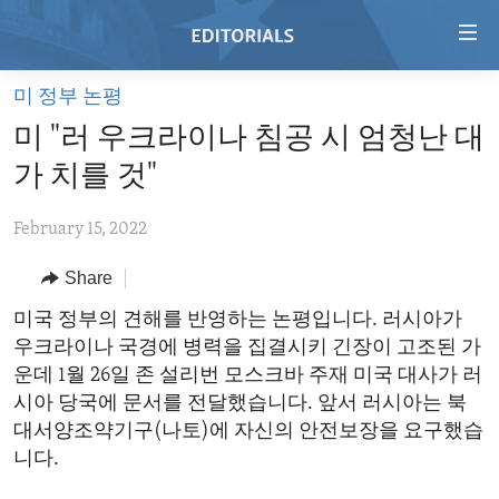
Accessibility
links
Skip
미 정부 논평
to
HOME
미 "러 우크라이나 침공 시 엄청난 대
main
VIDEO
content
가 치를 것"
RADIO
Skip
to
February 15, 2022
REGIONS
main
Share
TOPICS
AFRICA
Navigation
Skip
ARCHIVE
미국 정부의 견해를 반영하는 논평입니다. 러시아가
AMERICAS
HUMAN RIGHTS
to
우크라이나 국경에 병력을 집결시키 긴장이 고조된 가
ABOUT US
ASIA
SECURITY AND DEFENSE
Search
운데 1월 26일 존 설리번 모스크바 주재 미국 대사가 러
EUROPE
AID AND DEVELOPMENT
시아 당국에 문서를 전달했습니다. 앞서 러시아는 북
FOLLOW US
대서양조약기구(나토)에 자신의 안전보장을 요구했습
MIDDLE EAST
DEMOCRACY AND GOVERNANCE
니다.
ECONOMY AND TRADE