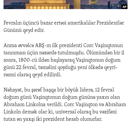
ENVIRONMENT AND HEALTH
IDEALS AND INSTITUTIONS
Fevralın üçüncü bazar ertəsi amerikalılar Prezidentlər
Gününü qeyd edir.
Anma əvvəlcə ABŞ-ın ilk prezidenti Corc Vaşinqtonun
tanınması üçün nəzərdə tutulmuşdu. Ölümündən bir il
sonra, 1800-cü ildən başlayaraq Vaşinqtonun doğum
günü 22 fevral, təməlini qoyduğu yeni ölkədə qeyri-
rəsmi olaraq qeyd edilirdi.
Nəhayət, bu şərəf başqa bir böyük liderə, 12 fevral
doğum günü Vaşinqtonun doğum gününə yaxın olan
Abraham Linkolna verildi. Corc Vaşinqton və Abraham
Linkoln demək olar ki, universal olaraq bu vəzifəni
tutan ən yaxşı iki prezident hesab olunurlar.