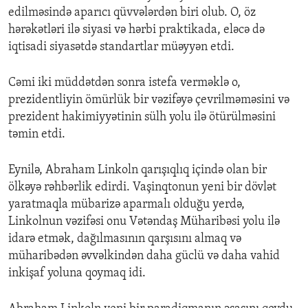
edilməsində aparıcı qüvvələrdən biri olub. O, öz
hərəkətləri ilə siyasi və hərbi praktikada, eləcə də
iqtisadi siyasətdə standartlar müəyyən etdi.
Cəmi iki müddətdən sonra istefa verməklə o,
prezidentliyin ömürlük bir vəzifəyə çevrilməməsini və
prezident hakimiyyətinin sülh yolu ilə ötürülməsini
təmin etdi.
Eynilə, Abraham Linkoln qarışıqlıq içində olan bir
ölkəyə rəhbərlik edirdi. Vaşinqtonun yeni bir dövlət
yaratmaqla mübarizə aparmalı olduğu yerdə,
Linkolnun vəzifəsi onu Vətəndaş Müharibəsi yolu ilə
idarə etmək, dağılmasının qarşısını almaq və
müharibədən əvvəlkindən daha güclü və daha vahid
inkişaf yoluna qoymaq idi.