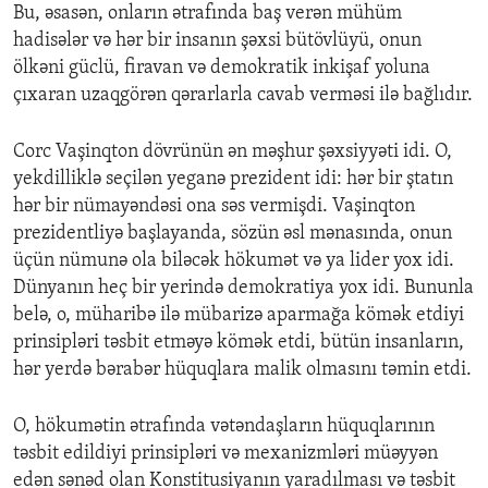
Bu, əsasən, onların ətrafında baş verən mühüm
hadisələr və hər bir insanın şəxsi bütövlüyü, onun
ölkəni güclü, firavan və demokratik inkişaf yoluna
çıxaran uzaqgörən qərarlarla cavab verməsi ilə bağlıdır.
Corc Vaşinqton dövrünün ən məşhur şəxsiyyəti idi. O,
yekdilliklə seçilən yeganə prezident idi: hər bir ştatın
hər bir nümayəndəsi ona səs vermişdi. Vaşinqton
prezidentliyə başlayanda, sözün əsl mənasında, onun
üçün nümunə ola biləcək hökumət və ya lider yox idi.
Dünyanın heç bir yerində demokratiya yox idi. Bununla
belə, o, müharibə ilə mübarizə aparmağa kömək etdiyi
prinsipləri təsbit etməyə kömək etdi, bütün insanların,
hər yerdə bərabər hüquqlara malik olmasını təmin etdi.
O, hökumətin ətrafında vətəndaşların hüquqlarının
təsbit edildiyi prinsipləri və mexanizmləri müəyyən
edən sənəd olan Konstitusiyanın yaradılması və təsbit