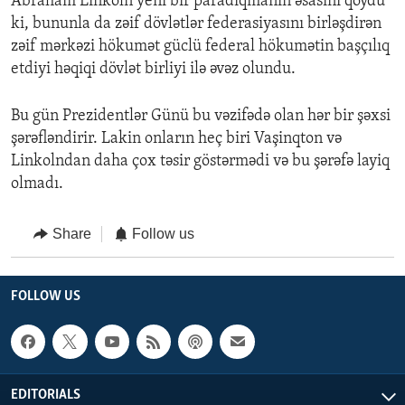
Abraham Linkoln yeni bir paradiqmanın əsasını qoydu
ki, bununla da zəif dövlətlər federasiyasını birləşdirən
zəif mərkəzi hökumət güclü federal hökumətin başçılıq
etdiyi həqiqi dövlət birliyi ilə əvəz olundu.
Bu gün Prezidentlər Günü bu vəzifədə olan hər bir şəxsi
şərəfləndirir. Lakin onların heç biri Vaşinqton və
Linkolndan daha çox təsir göstərmədi və bu şərəfə layiq
olmadı.
Share
Follow us
FOLLOW US
EDITORIALS