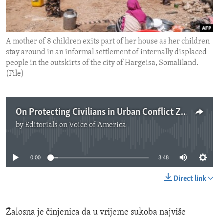
ENVIRONMENT AND HEALTH
IDEALS AND INSTITUTIONS
A mother of 8 children exits part of her house as her children
stay around in an informal settlement of internally displaced
people in the outskirts of the city of Hargeisa, Somaliland.
(File)
On Protecting Civilians in Urban Conflict Zones
by
Editorials on Voice of America
No media source currently available
0:00
3:48
Direct link
Žalosna je činjenica da u vrijeme sukoba najviše