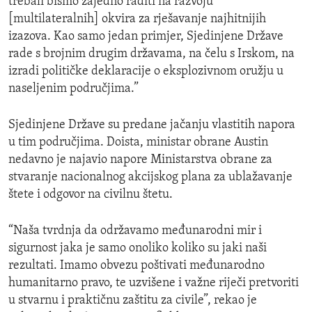
trebali bismo zajedno raditi na razvoju
[multilateralnih] okvira za rješavanje najhitnijih
izazova. Kao samo jedan primjer, Sjedinjene Države
rade s brojnim drugim državama, na čelu s Irskom, na
izradi političke deklaracije o eksplozivnom oružju u
naseljenim područjima.”
Sjedinjene Države su predane jačanju vlastitih napora
u tim područjima. Doista, ministar obrane Austin
nedavno je najavio napore Ministarstva obrane za
stvaranje nacionalnog akcijskog plana za ublažavanje
štete i odgovor na civilnu štetu.
“Naša tvrdnja da održavamo međunarodni mir i
sigurnost jaka je samo onoliko koliko su jaki naši
rezultati. Imamo obvezu poštivati međunarodno
humanitarno pravo, te uzvišene i važne riječi pretvoriti
u stvarnu i praktičnu zaštitu za civile”, rekao je