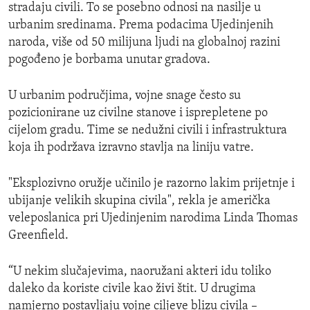
stradaju civili. To se posebno odnosi na nasilje u
urbanim sredinama. Prema podacima Ujedinjenih
naroda, više od 50 milijuna ljudi na globalnoj razini
pogođeno je borbama unutar gradova.
U urbanim područjima, vojne snage često su
pozicionirane uz civilne stanove i isprepletene po
cijelom gradu. Time se nedužni civili i infrastruktura
koja ih podržava izravno stavlja na liniju vatre.
"Eksplozivno oružje učinilo je razorno lakim prijetnje i
ubijanje velikih skupina civila", rekla je američka
veleposlanica pri Ujedinjenim narodima Linda Thomas
Greenfield.
“U nekim slučajevima, naoružani akteri idu toliko
daleko da koriste civile kao živi štit. U drugima
namjerno postavljaju vojne ciljeve blizu civila –