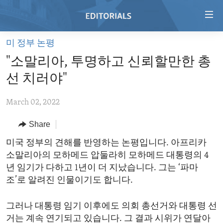
Accessibility
links
Skip
미 정부 논평
to
HOME
"소말리아, 투명하고 신뢰할만한 총
main
VIDEO
content
선 치러야"
RADIO
Skip
to
March 02, 2022
REGIONS
main
Share
TOPICS
AFRICA
Navigation
Skip
ARCHIVE
미국 정부의 견해를 반영하는 논평입니다. 아프리카
AMERICAS
HUMAN RIGHTS
to
소말리아의 모하메드 압둘라히 모하메드 대통령의 4
ABOUT US
ASIA
SECURITY AND DEFENSE
Search
년 임기가 다하고 1년이 더 지났습니다. 그는 ‘파마
EUROPE
AID AND DEVELOPMENT
조’로 알려진 인물이기도 합니다.
FOLLOW US
MIDDLE EAST
DEMOCRACY AND GOVERNANCE
그러나 대통령 임기 이후에도 의회 총선거와 대통령 선
ECONOMY AND TRADE
거는 계속 연기되고 있습니다. 그 결과 시위가 연달아