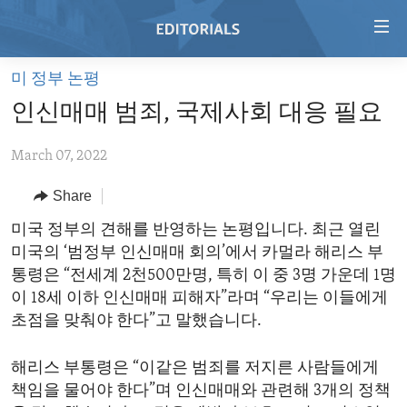
Accessibility
links
Skip
미 정부 논평
to
HOME
인신매매 범죄, 국제사회 대응 필요
main
VIDEO
content
March 07, 2022
RADIO
Skip
to
REGIONS
Share
main
TOPICS
AFRICA
미국 정부의 견해를 반영하는 논평입니다. 최근 열린
Navigation
미국의 ‘범정부 인신매매 회의’에서 카멀라 해리스 부
Skip
ARCHIVE
AMERICAS
HUMAN RIGHTS
통령은 “전세계 2천500만명, 특히 이 중 3명 가운데 1명
to
ABOUT US
ASIA
SECURITY AND DEFENSE
이 18세 이하 인신매매 피해자”라며 “우리는 이들에게
Search
초점을 맞춰야 한다”고 말했습니다.
EUROPE
AID AND DEVELOPMENT
FOLLOW US
MIDDLE EAST
DEMOCRACY AND GOVERNANCE
해리스 부통령은 “이같은 범죄를 저지른 사람들에게
책임을 물어야 한다”며 인신매매와 관련해 3개의 정책
ECONOMY AND TRADE