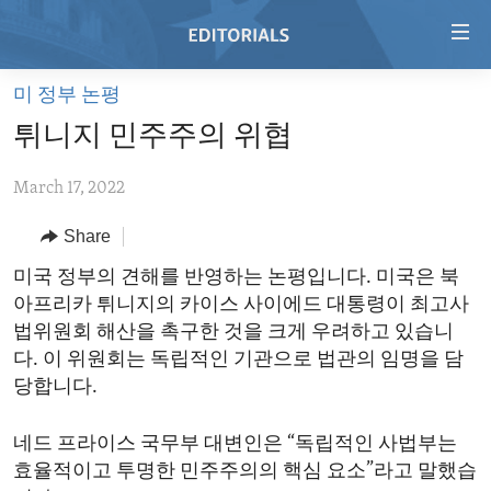
Accessibility
links
Skip
미 정부 논평
to
HOME
튀니지 민주주의 위협
main
VIDEO
content
March 17, 2022
RADIO
Skip
to
REGIONS
Share
main
TOPICS
AFRICA
미국 정부의 견해를 반영하는 논평입니다. 미국은 북
Navigation
아프리카 튀니지의 카이스 사이에드 대통령이 최고사
Skip
ARCHIVE
AMERICAS
HUMAN RIGHTS
법위원회 해산을 촉구한 것을 크게 우려하고 있습니
to
ABOUT US
ASIA
SECURITY AND DEFENSE
다. 이 위원회는 독립적인 기관으로 법관의 임명을 담
Search
당합니다.
EUROPE
AID AND DEVELOPMENT
FOLLOW US
MIDDLE EAST
DEMOCRACY AND GOVERNANCE
네드 프라이스 국무부 대변인은 “독립적인 사법부는
효율적이고 투명한 민주주의의 핵심 요소”라고 말했습
ECONOMY AND TRADE