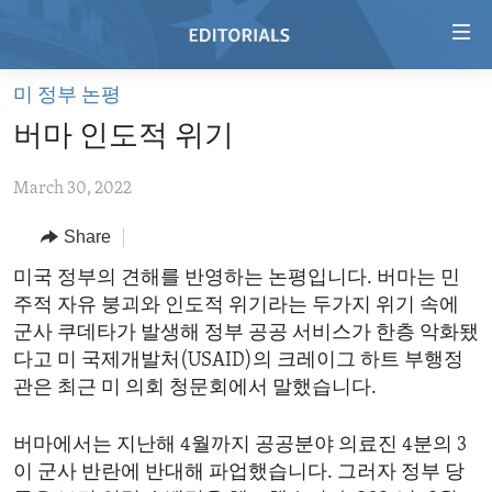
Accessibility
links
Skip
미 정부 논평
to
HOME
버마 인도적 위기
main
VIDEO
content
March 30, 2022
RADIO
Skip
to
REGIONS
Share
main
TOPICS
AFRICA
미국 정부의 견해를 반영하는 논평입니다. 버마는 민
Navigation
주적 자유 붕괴와 인도적 위기라는 두가지 위기 속에
Skip
ARCHIVE
AMERICAS
HUMAN RIGHTS
군사 쿠데타가 발생해 정부 공공 서비스가 한층 악화됐
to
ABOUT US
ASIA
SECURITY AND DEFENSE
다고 미 국제개발처(USAID)의 크레이그 하트 부행정
Search
관은 최근 미 의회 청문회에서 말했습니다.
EUROPE
AID AND DEVELOPMENT
FOLLOW US
MIDDLE EAST
DEMOCRACY AND GOVERNANCE
버마에서는 지난해 4월까지 공공분야 의료진 4분의 3
이 군사 반란에 반대해 파업했습니다. 그러자 정부 당
ECONOMY AND TRADE